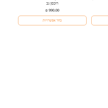
זה
רוכסן גב
יש
₪
990.00
מספר
סוגים.
בחר אפשרויות
ניתן
לבחור
את
האפשרויות
בעמוד
המוצר