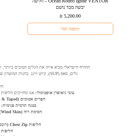
⁦Ocean Rodeo Ignite VENTOR⁩ – חליפה
יבשה מבד נושם
₪
5,200.00
הוספה לסל
החורף הישראלי מביא איתו את הגלים הטובים ביותר, ו
גלים, סאפ (SUP), קייט ווינג. בחנות המועדון שלנו בקרית ים, תמצאו חליפות מלאות בטכנולוגיות המתקדמות בעולם, המבטיחות שלא תרגישו את הקור גם בימים הסוערים ביותר.
חל
עובי ניאופרן אופטימלי:
אנו מחזיקים חליפות בעובי 3/2 מ”מ ו-4/3 מ”מ. השילוב בין עובי שונה באזורי הליבה לאזורי המפרקים מבטיח חום
תפרים אטומים (GBS & Taped):
בטנה תרמית פנימית:
ד
חסימת רוח (Wind Skin):
חליפות Chest Zip (רוכסן קדמי):
חליפות Back Zip (רוכסן אחורי):