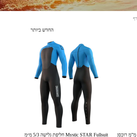
הזמנה בחנות
Mystic Marshall⁩ חליפת גלישה ⁦5/3⁩ מ”מ רוכסן
למוצר
⁦Mystic STAR Fullsuit⁩ חליפת גלישה ⁦5/3⁩ מ״מ