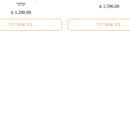
זה
קדמי
₪
1,590.00
יש
₪
1,290.00
מספר
סוגים.
בחר אפשרויות
בחר אפשרויות
ניתן
לבחור
את
האפשרויות
בעמוד
המוצר