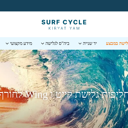
גלישה במבצע
יד שנייה
ביה”ס לגלישה
מידע מקצועי
ליפות גלישת קייט ו Wing לחורף