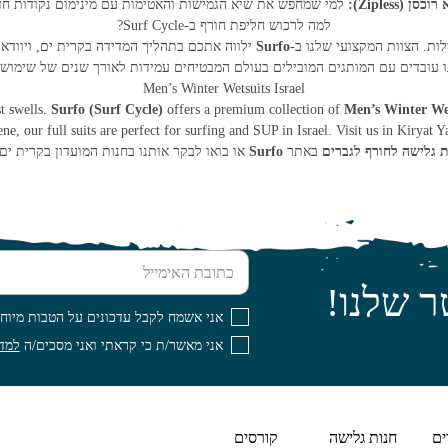
ן (Zipless):
למי שמחפש את שיא הגמישות והאטימות עם מינימום נקודות חד
למה לרכוש חליפת חורף ב-Surf Cycle?
ות. הצוות המקצועי שלנו ב-
Surfo
ילווה אתכם בתהליך המדידה בקרית ים, ויוודא
ו עובדים עם המותגים המובילים בעולם המבטיחים עמידות לאורך שנים של שימוש א
Men’s Winter Wetsuits Israel
t swells.
Surfo (Surf Cycle)
offers a premium collection of
Men’s Winter We
e, our full suits are perfect for surfing and SUP in Israel. Visit us in Kiryat Y
ת גלישה לחורף לגברים
באתר
Surfo
או בואו לבקר אותנו בחנות המועדון בקרית 
כתובת האימייל
ר שלנו!
אני אשמח לקבל עדכונים על הטבות מיוחד
אני מאשר/ת כי קראתי ואני מסכים/ה
למדי
ים
חנות גלישה
קורסים