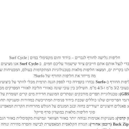
חליפות גלישה לחורף לגברים – בידוד וחום מקסימלי במים | Surf Cycle
כדי לנצל אותם אתם חייבים ציוד שישמור עליכם חמים. ב-
Surf Cycle
אנו מציעים
מה מייחד את חליפות החורף של Surfo?
יפות החורף ב-
Surfo
נבחרו בקפידה כדי לספק הגנה תרמית מבלי לוותר על ביצועים
 מקסימלי לצד חופש תנועה בחתירה.
טכנולוגיית תפרים מודבקים ונסתרים המונעת חדירת מים קרים ושומרת על ט
גמי הפרימיום שלנו כוללים שכבת בידוד פנימית המתייבשת במהירות ומעניקה תחו
פאנלים חיצוניים ייעודיים בחזה ובגב המגנים על הגולש מהרוחות הקרות המאפיינו
סוגי חליפות מלאות במועדון סרף סייקל
מעניקות אטימות גבוהה יותר באזור הצוואר וגמישות מקסימלית באזור הגב
הגזרה הקלאסית המאפשרת לבישה והסרה מהירה ונוחה ב