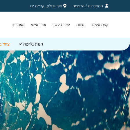
בחזרה למעלה
Skip to Content
התחברות
/
הרשמה
חוף זבולון, קריית ים
קצת עלינו
הצוות
יצירת קשר
אזור אישי
מאמרים
חנות גלישה
ציוד 
ח