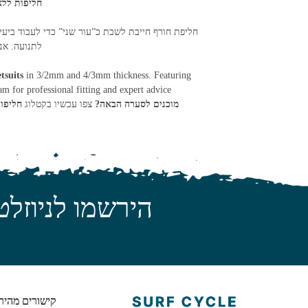
חליפות ללא רוכס
חליפת חורף חייבת לשבת כ”עור שני” כדי לעבוד ביעיל
לתנועה. אנ
tsuits
in 3/2mm and 4/3mm thickness. Featuring
am for professional fitting and expert advice.
מוכנים לסערה הבאה?
צפו עכשיו בקטלוג
חליפו
הירשמו לניוזלט
קישורים מהיר