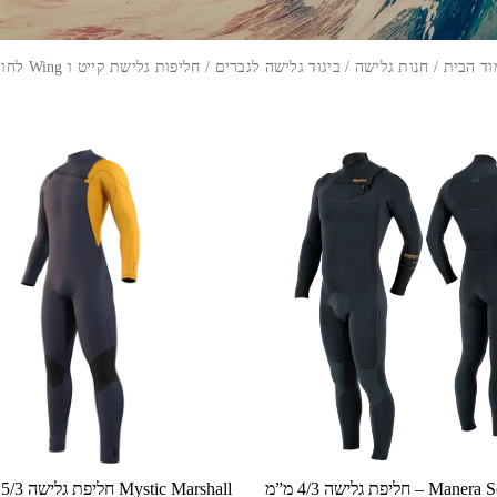
וד הבית
/
חנות גלישה
/
ביגוד גלישה לגברים
/ חליפות גלישת קייט ו Wing לחורף
למוצר
⁦