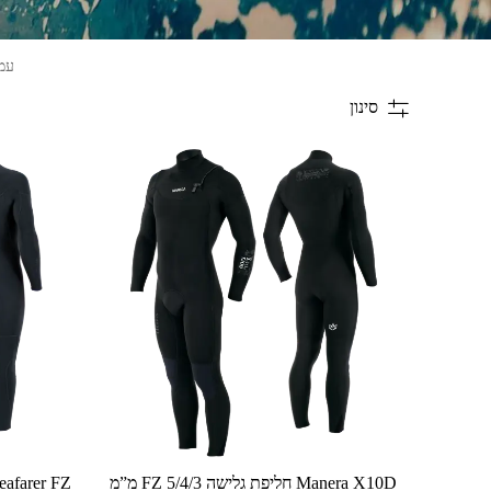
עמ
סינון
למוצר
למוצר