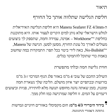
תיאור
חליפת הגלישה שתלווה אותך כל החורף
ה-
Manera Seafarer FZ 4/3mm
היא חליפת הגלישה האידיאלית
לגולש הישראלי שלא נותן למים הקרים לעצור אותו. היא מתוכננת
כחליפת “
Workhorse”
– אמינה, עמידה וחמה, שתספק לך ביצועים
מעולים לאורך כל עונת החורף, מסשן לסשן. הגישה של
Manera
,
“
No-Bullshit”
, באה לידי ביטוי בכל תפר: התמקדות במה שחשוב
באמת כדי שתוכל להתמקד בגלים.
חווית גלישה חמה ובלתי מתפשרת
השילוב החכם של עובי 4 מ”מ באזור פלג הגוף המרכזי ו-3 מ”מ
בזרועות ובכתפיים יוצר איזון מושלם. הליבה שלך נשארת חמה
ומוגנת, בזמן שאתה נהנה מחופש תנועה מלא לחתירה, פניות וביצועים
דינמיים על המים. זו חליפה שמרגישה כמו חלק ממך.
בידוד היברידי
4/3
מ”מ:
חום מקסימלי באזורים חיוניים וגמישות
גבוהה באזורי התנועה.