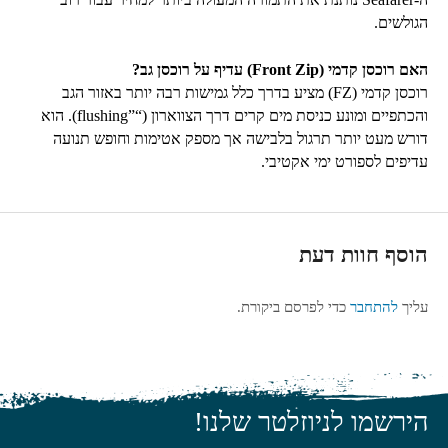
הגולשים.
האם רוכסן קדמי (
Front Zip
) עדיף על רוכסן גב?
רוכסן קדמי (
FZ
) מציע בדרך כלל גמישות רבה יותר באזור הגב
והכתפיים ומונע כניסת מים קרים דרך הצווארון (“
flushing”
). הוא
דורש מעט יותר תרגול בלבישה אך מספק אטימות וחופש תנועה
עדיפים לספורט ימי אקטיבי.
הוסף חוות דעת
עליך
להתחבר
כדי לפרסם ביקורת.
הירשמו לניוזלטר שלנו!
כתובת האימייל