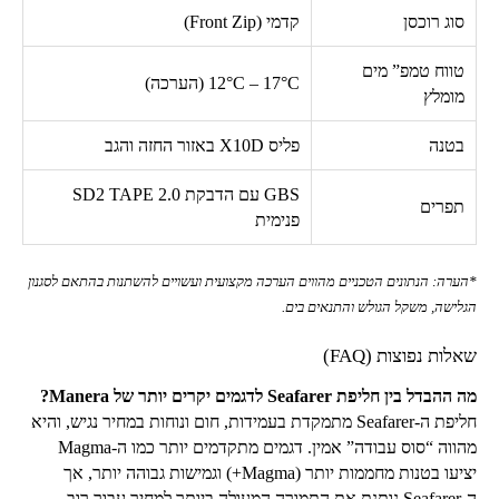
סוג רוכסן
קדמי (
Front Zip
)
טווח טמפ” מים
12°C – 17°C
(הערכה)
מומלץ
בטנה
פליס
X10D
באזור החזה והגב
GBS
עם הדבקת
SD2 TAPE 2.0
תפרים
פנימית
*הערה: הנתונים הטכניים מהווים הערכה מקצועית ועשויים להשתנות בהתאם לסגנון
הגלישה, משקל הגולש והתנאים בים.
שאלות נפוצות (
FAQ
)
מה ההבדל בין חליפת
Seafarer
לדגמים יקרים יותר של
Manera
?
חליפת ה-
Seafarer
מתמקדת בעמידות, חום ונוחות במחיר נגיש, והיא
מהווה “סוס עבודה” אמין. דגמים מתקדמים יותר כמו ה-
Magma
יציעו בטנות מחממות יותר (
Magma
+) וגמישות גבוהה יותר, אך
ה-
Seafarer
נותנת את התמורה המעולה ביותר למחיר עבור רוב