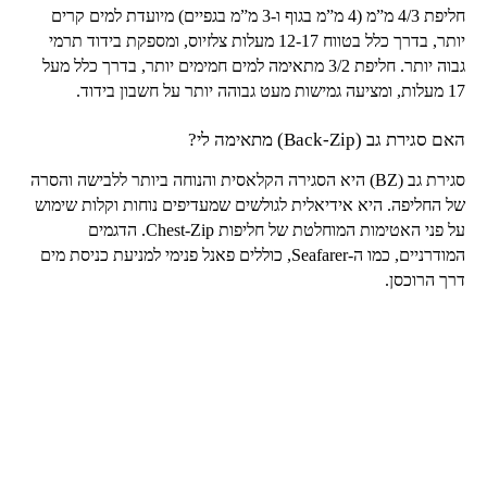
חליפת
4/3
מ”מ (4 מ”מ בגוף ו-3 מ”מ בגפיים) מיועדת למים קרים
יותר, בדרך כלל בטווח
12-17
מעלות צלזיוס, ומספקת בידוד תרמי
גבוה יותר. חליפת
3/2
מתאימה למים חמימים יותר, בדרך כלל מעל
17
מעלות, ומציעה גמישות מעט גבוהה יותר על חשבון בידוד.
האם סגירת גב (
Back-Zip
) מתאימה לי?
סגירת גב (
BZ
) היא הסגירה הקלאסית והנוחה ביותר ללבישה והסרה
של החליפה. היא אידיאלית לגולשים שמעדיפים נוחות וקלות שימוש
על פני האטימות המוחלטת של חליפות
Chest-Zip
. הדגמים
המודרניים, כמו ה-
Seafarer
, כוללים פאנל פנימי למניעת כניסת מים
דרך הרוכסן.