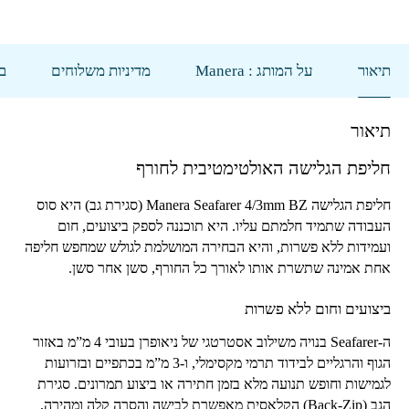
תיאור
על המותג : Manera
מדיניות משלוחים
בי
תיאור
חליפת הגלישה האולטימטיבית לחורף
חליפת הגלישה
Manera Seafarer 4/3mm BZ
(סגירת גב) היא סוס
העבודה שתמיד חלמתם עליו. היא תוכננה לספק ביצועים, חום
ועמידות ללא פשרות, והיא הבחירה המושלמת לגולש שמחפש חליפה
אחת אמינה שתשרת אותו לאורך כל החורף, סשן אחר סשן.
ביצועים וחום ללא פשרות
ה-
Seafarer
בנויה משילוב אסטרטגי של ניאופרן בעובי 4 מ”מ באזור
הגוף והרגליים לבידוד תרמי מקסימלי, ו-3 מ”מ בכתפיים ובזרועות
לגמישות וחופש תנועה מלא בזמן חתירה או ביצוע תמרונים. סגירת
הגב (
Back-Zip
) הקלאסית מאפשרת לבישה והסרה קלה ומהירה,