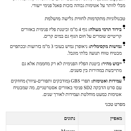
מבלי לוותר על אטימות גבוהה בזכות פאנל פנימי ייעודי.
טכנולוגיות מתקדמות לחווית גלישה מושלמת
בידוד תרמי מעולה:
גוף 4 מ”מ וביטנת פליז פנימית באזורים
קריטיים שומרים על חום הגוף גם במים קרים.
גמישות מקסימלית:
ניאופרן גמיש בעובי 3 מ”מ בזרועות ובכתפיים
מבטיח טווח תנועה בלתי מוגבל.
ייבוש מהיר:
ביטנת הפליז הפנימית לא רק מחממת אלא גם
מתייבשת במהירות בין סשנים.
עמידות ואטימות:
תפרי
GBS
(מודבקים ותפורים-עיוור) מחוזקים
עם סרט הדבקה
SD2
פנימי באזורים אסטרטגיים, מה שמבטיח
אטימות כמעט מוחלטת ועמידות לאורך שנים.
מפרט טכני
מאפיין
נתונים