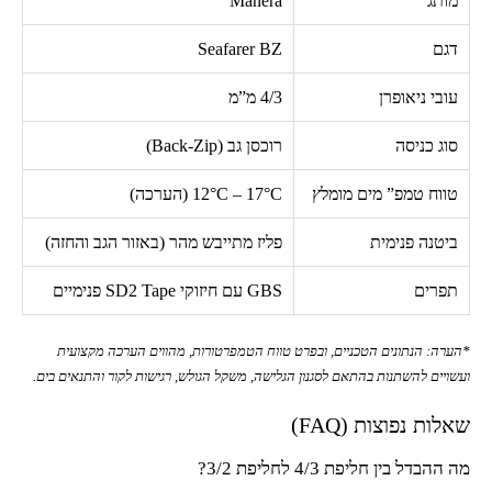
מותג
Manera
דגם
Seafarer BZ
עובי ניאופרן
4/3
מ”מ
סוג כניסה
רוכסן גב (
Back-Zip
)
טווח טמפ” מים מומלץ
12°C – 17°C
(הערכה)
ביטנה פנימית
פליז מתייבש מהר (באזור הגב והחזה)
תפרים
GBS
עם חיזוקי
SD2 Tape
פנימיים
*הערה: הנתונים הטכניים, ובפרט טווח הטמפרטורות, מהווים הערכה מקצועית
ועשויים להשתנות בהתאם לסגנון הגלישה, משקל הגולש, רגישות לקור והתנאים בים.
שאלות נפוצות (
FAQ
)
מה ההבדל בין חליפת
4/3
לחליפת
3/2
?