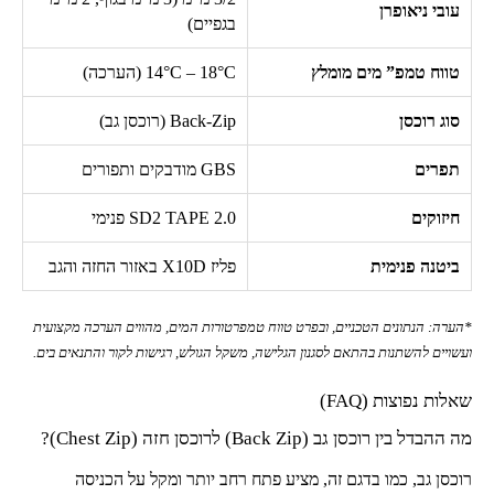
עובי ניאופרן
בגפיים)
טווח טמפ” מים מומלץ
14°C – 18°C
(הערכה)
סוג רוכסן
Back-Zip
(רוכסן גב)
תפרים
GBS
מודבקים ותפורים
חיזוקים
SD2 TAPE 2.0
פנימי
ביטנה פנימית
פליז
X10D
באזור החזה והגב
*הערה: הנתונים הטכניים, ובפרט טווח טמפרטורות המים, מהווים הערכה מקצועית
ועשויים להשתנות בהתאם לסגנון הגלישה, משקל הגולש, רגישות לקור והתנאים בים.
שאלות נפוצות (
FAQ
)
מה ההבדל בין רוכסן גב (
Back Zip
) לרוכסן חזה (
Chest Zip
)?
רוכסן גב, כמו בדגם זה, מציע פתח רחב יותר ומקל על הכניסה