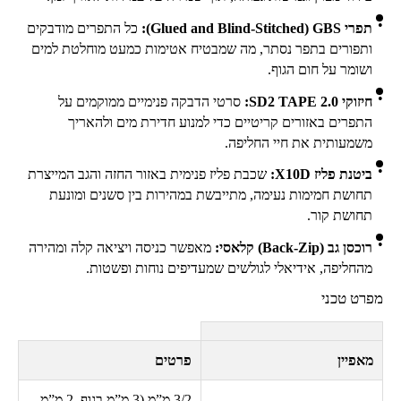
תפרי
GBS
(
Glued and Blind-Stitched
):
כל התפרים מודבקים
ותפורים בתפר נסתר, מה שמבטיח אטימות כמעט מוחלטת למים
ושומר על חום הגוף.
חיזוקי
SD2 TAPE 2.0
:
סרטי הדבקה פנימיים ממוקמים על
התפרים באזורים קריטיים כדי למנוע חדירת מים ולהאריך
משמעותית את חיי החליפה.
ביטנת פליז
X10D
:
שכבת פליז פנימית באזור החזה והגב המייצרת
תחושת חמימות נעימה, מתייבשת במהירות בין סשנים ומונעת
תחושת קור.
רוכסן גב (
Back-Zip
) קלאסי:
מאפשר כניסה ויציאה קלה ומהירה
מהחליפה, אידיאלי לגולשים שמעדיפים נוחות ופשטות.
מפרט טכני
מאפיין
פרטים
3/2
מ”מ (3 מ”מ בגוף, 2 מ”מ