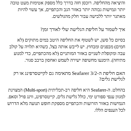
והיציאה מהחליפה. רוכסן חזה בדרך כלל מספק אטימות מעט טובה
יותר וגמישות גבוהה יותר באזור הגב והכתפיים, אך עשוי להיות
מאתגר יותר ללבישה עבור חלק מהגולשים.
איך לשמור על חליפת הגלישה שלי לאורך זמן?
בסיום כל סשן, יש לשטוף את החליפה היטב במים מתוקים (לא
חמים) מבפנים ומבחוץ. יש לייבש אותה בצל, כשהיא תלויה על קולב
עבה ומקופלת לשניים באזור המותניים (לא מהכתפיים, כדי למנוע
מתיחה). הימנעו מחשיפה ישירה לשמש ואחסון ברכב סגור.
האם חליפת ה-
Seafarer 3/2
מתאימה גם לקייטסרפינג או רק
לגלישת גלים?
בהחלט. ה-
Seafarer
היא חליפה רב-תכליתית (
Multi-sport
) המצוינת
למגוון ענפי ספורט ימי, כולל גלישת גלים, קייטסרפינג, ווינג פויל וסאפ.
הגמישות באזור הזרועות והכתפיים מספקת חופש תנועה מלא הדרוש
לכל הענפים הללו.