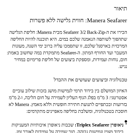
תיאור
Manera Seafarer
: חווית גלישה ללא פשרות
הכירו את ה-
Seafarer 3/2 Back-Zip
מבית
Manera
: חליפת הגלישה
שתהפוך לשותפה הנאמנה שלכם במים. היא תוכננה להיות החליפה
המרכזית בארסנל שלכם, זו שתסמכו עליה ברוב ימי השנה, מעונות
המעבר ועד החורף המתון. ה-
Seafarer
מתמקדת במה שחשוב באמת:
חום, נוחות ועמידות, ומספקת ביצועים של חליפת פרימיום במחיר
נגיש.
טכנולוגיה וביצועים שעושים את ההבדל
האיזון המושלם בין בידוד תרמי לגמישות מושג בזכות שילוב עוביים
אסטרטגי: 3 מ”מ בפלג הגוף העליון לשמירה על חום הליבה, ו-2 מ”מ
בזרועות ובכתפיים לתנועת חתירה חופשית וללא מאמץ.
Manera
לא
חוסכת בטכנולוגיה, ומשלבת בחליפה מאפיינים מתקדמים:
ניאופרן
Triplex Seafarer
:
שכבות ניאופרן איכותיות המעניקות
בידוד מצוין וגמישות גבוהה, תוך שמירה על עמידות לאורך זמן.