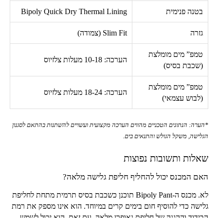
בטנה פנימית
Bipoly Quick Dry Thermal Lining
גזרה
Slim Fit
(צמודה)
טמפ” מים מומלצת
הערכה:
10-18
מעלות צלזיוס
(שכבת בסיס)
טמפ” מים מומלצת
הערכה:
18-24
מעלות צלזיוס
(לבוש עצמאי)
*הערה: הנתונים הטכניים מהווים הערכה מקצועית ועשויים להשתנות בהתאם לסגנון
הגלישה, משקל הגולש והתנאים בים.
שאלות ותשובות נפוצות
האם המכנס יכול להחליף חליפת גלישה מלאה?
לא. מכנס ה-
Bipoly Pant
תוכנן כשכבת בסיס תרמית מתחת לחליפת
גלישה כדי להוסיף חום בימים קרים במיוחד. הוא אינו מספק את רמת
הבידוד וההגנה של חליפת נאופרן מלאה. עם זאת, הוא יכול לשמש