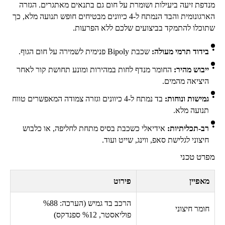
מנדפת זיעה ביעילות ושומרת על חום גם בתנאים מאתגרים. הגזרה
הארגונומית והבד הנמתח ל-4 כיוונים מבטיחים חופש תנועה מלא, כך
שתוכלו להתמקד בביצועים שלכם ללא הפרעות.
בידוד תרמי מעולה:
שכבת
Bipoly
פנימית לשמירה על חום הגוף.
ייבוש מהיר:
החומר מנדף לחות במהירות ומונע תחושת קור לאחר
היציאה מהמים.
גמישות ונוחות:
בד נמתח ל-4 כיוונים וגזרה צמודה המאפשרים טווח
תנועה מלא.
רב-תכליתיות:
אידיאלי כשכבת בסיס מתחת לחליפה, או כלבוש
חיצוני לגלישת סאפ, ווינג, שייט ועוד.
מפרט טכני
מאפיין
פירוט
הרכב בד גמיש (הערכה:
88
%
חומר חיצוני
פוליאסטר,
12
% ספנדקס)