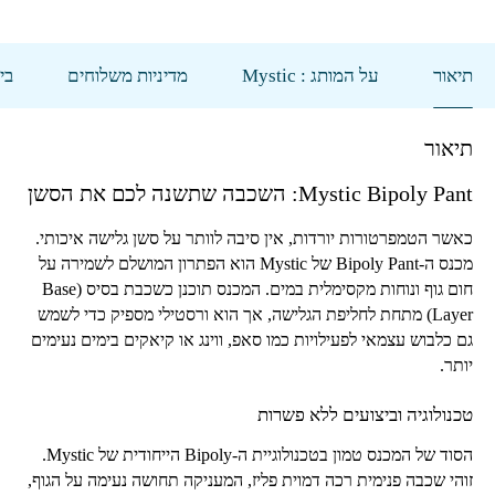
תיאור
על המותג : Mystic
מדיניות משלוחים
בי
תיאור
Mystic Bipoly Pant
: השכבה שתשנה לכם את הסשן
כאשר הטמפרטורות יורדות, אין סיבה לוותר על סשן גלישה איכותי.
מכנס ה-
Bipoly Pant
של
Mystic
הוא הפתרון המושלם לשמירה על
חום גוף ונוחות מקסימלית במים. המכנס תוכנן כשכבת בסיס (
Base
Layer
) מתחת לחליפת הגלישה, אך הוא ורסטילי מספיק כדי לשמש
גם כלבוש עצמאי לפעילויות כמו סאפ, ווינג או קיאקים בימים נעימים
יותר.
טכנולוגיה וביצועים ללא פשרות
הסוד של המכנס טמון בטכנולוגיית ה-
Bipoly
הייחודית של
Mystic
.
זוהי שכבה פנימית רכה דמוית פליז, המעניקה תחושה נעימה על הגוף,