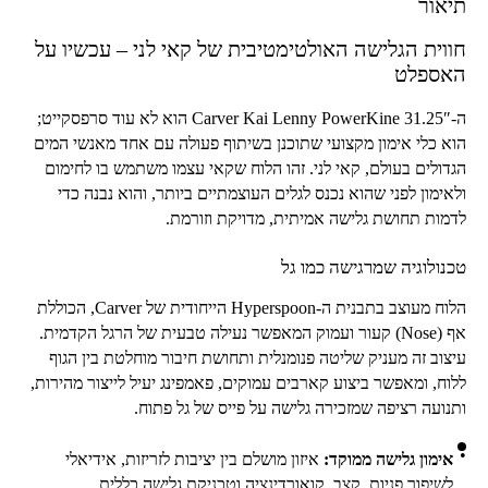
תיאור
חווית הגלישה האולטימטיבית של קאי לני – עכשיו על
האספלט
ה-
Carver Kai Lenny PowerKine 31.25″
הוא לא עוד סרפסקייט;
הוא כלי אימון מקצועי שתוכנן בשיתוף פעולה עם אחד מאנשי המים
הגדולים בעולם, קאי לני. זהו הלוח שקאי עצמו משתמש בו לחימום
ולאימון לפני שהוא נכנס לגלים העוצמתיים ביותר, והוא נבנה כדי
לדמות תחושת גלישה אמיתית, מדויקת וזורמת.
טכנולוגיה שמרגישה כמו גל
הלוח מעוצב בתבנית ה-
Hyperspoon
הייחודית של
Carver
, הכוללת
אף (
Nose
) קעור ועמוק המאפשר נעילה טבעית של הרגל הקדמית.
עיצוב זה מעניק שליטה פנומנלית ותחושת חיבור מוחלטת בין הגוף
ללוח, ומאפשר ביצוע קארבים עמוקים, פאמפינג יעיל לייצור מהירות,
ותנועה רציפה שמזכירה גלישה על פייס של גל פתוח.
אימון גלישה ממוקד:
איזון מושלם בין יציבות לזריזות, אידיאלי
לשיפור פניות, קצב, קואורדינציה וטכניקת גלישה כללית.