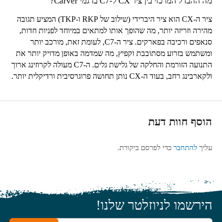
מה ההבדל המרכזי בין ציר
CX
ל-
C7
בדגמי
Carver
?
ציר ה-
CX
הוא ציר היברידי (שילוב של
RKP
ו-
TKP
) המציע תגובה
מהירה וזריזה יותר, מה שהופך אותו למתאים במיוחד לפניות חדות,
סנאפים ורכיבה בפארקים. ציר ה-
C7
, לעומת זאת, מורכב יותר
ומשתמש בזרוע מסתובבת וקפיץ, מה שמדמה באופן מדויק יותר את
התנועה הזורמת והחלקה של גלישת גלים. ה-
C7
מעולה לקרוזינג ארוך
ולקארבינג רחב, בעוד ה-
CX
נותן תחושה פרוגרסיבית ורדיקלית יותר.
הוסף חוות דעת
עליך
להתחבר
כדי לפרסם ביקורת.
הירשמו לניוזלטר שלנו!
כתובת האימייל