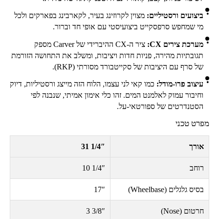
ביצועים ורסטיליים:
מצוין לקרוזינג בעיר, לקארבינג בפארקים ולכל
מי שמחפש סרפסקייט ביצועיסטי עם אופי חד וברור.
מערכת צירים
CX
:
ציר ה-
CX
ההיברידי של
Carver
מספק
תגובתיות מהירה, פניות חדות ויציבות, ומשלב את התחושה הזורמת
של סרף עם היציבות של סקייטבורד מסורתי (
RKP
).
עיצוב פרו-מודל:
כמו קאי לני עצמו, הלוח הזה מייצג ורסטיליות, דיוק
וחיבור עמוק לאלמנט המים. זהו כלי אימון אמיתי, שנבנה לפי
הסטנדרטים של ספורטאי-על.
מפרט טכני
אורך
31 1/4″
רוחב
10 1/4″
בסיס גלגלים (
Wheelbase
)
17″
חרטום (
Nose
)
3 3/8″