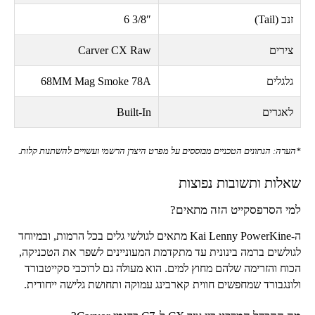
זנב (
Tail
)
6 3/8″
צירים
Carver CX Raw
גלגלים
68MM Mag Smoke 78A
לאגרים
Built-In
*הערה: הנתונים הטכניים מבוססים על מפרט היצרן הרשמי ועשויים להשתנות קלות.
שאלות ותשובות נפוצות
למי הסרפסקייט הזה מתאים?
ה-
Kai Lenny PowerKine
מתאים לגולשי גלים בכל הרמות, ובמיוחד
לגולשים ברמה בינונית עד מתקדמת המעוניינים לשפר את הטכניקה,
הכוח והזרימה שלהם מחוץ למים. הוא מעולה גם לרוכבי סקייטבורד
ולונגבורד שמחפשים חווית קארבינג עמוקה ותחושת גלישה ייחודית.