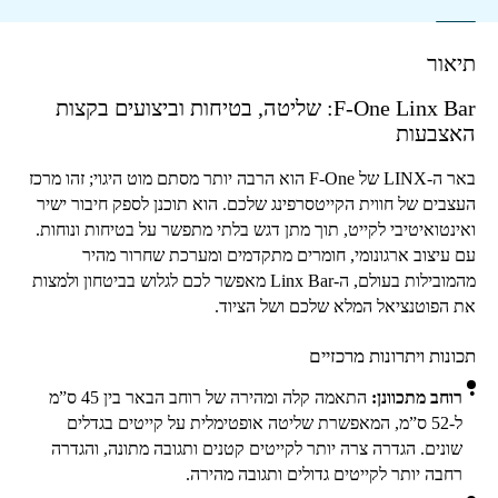
תיאור
F-One Linx Bar
: שליטה, בטיחות וביצועים בקצות
האצבעות
באר ה-
LINX
של
F-One
הוא הרבה יותר מסתם מוט היגוי; זהו מרכז
העצבים של חווית הקייטסרפינג שלכם. הוא תוכנן לספק חיבור ישיר
ואינטואיטיבי לקייט, תוך מתן דגש בלתי מתפשר על בטיחות ונוחות.
עם עיצוב ארגונומי, חומרים מתקדמים ומערכת שחרור מהיר
מהמובילות בעולם, ה-
Linx Bar
מאפשר לכם לגלוש בביטחון ולמצות
את הפוטנציאל המלא שלכם ושל הציוד.
תכונות ויתרונות מרכזיים
רוחב מתכוונן:
התאמה קלה ומהירה של רוחב הבאר בין
45
ס”מ
ל-
52
ס”מ, המאפשרת שליטה אופטימלית על קייטים בגדלים
שונים. הגדרה צרה יותר לקייטים קטנים ותגובה מתונה, והגדרה
רחבה יותר לקייטים גדולים ותגובה מהירה.