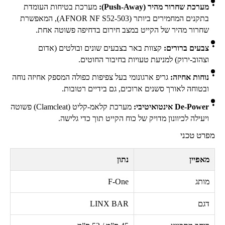
מערכת שחרור מהיר (
Push-Away
):
מערכת בטיחות העומדת
בתקנים המחמירים ביותר (
AFNOR NF S52-503
), המאפשרת
שחרור מהיר של הקייט במצב חירום בדחיפה פשוטה אחת.
צבעים ברורים:
קצוות באר בצבעים שונים ובולטים (אדום
וצהוב-ירוק) למניעת טעויות בחיבור החוטים.
נוחות אחיזה:
גריפ ארגונומי בעל צפיפות כפולה המספק אחיזה נוחה
ובטוחה לאורך סשנים ארוכים, גם בידיים רטובות.
De-Power
אינטואיטיבי:
מערכת קלאמ-קליט (
Clamcleat
) פשוטה
ויעילה לכיוונון מדויק של כוח הקייט תוך כדי גלישה.
מפרט טכני
מאפיין
נתון
מותג
F-One
דגם
LINX BAR