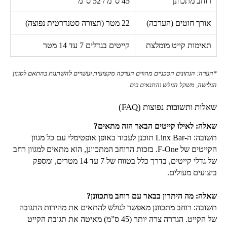
רוחב מתכוונן
45
ס”מ /
52
ס”מ
אורך חוטים (הערכה)
22
מטר (תצורה סטנדרטית נפוצה)
תאימות קייט מומלצת
קייטים בגדלים 7 עד
14
מטר
*הערה: הנתונים הטכניים מהווים הערכה מקצועית ועשויים להשתנות בהתאם לסגנון
הגלישה, משקל הגולש והתנאים בים.
שאלות ותשובות נפוצות (
FAQ
)
שאלה: לאילו קייטים הבאר הזה מתאים?
תשובה: ה-
Linx Bar
תוכנן לעבוד באופן אופטימלי עם כל מגוון
הקייטים של
F-One
. בזכות הרוחב המתכוונן, הוא מתאים למגוון רחב
של גדלי קייטים, בדרך כלל בטווח של 7 עד
14
מטרים, ומספק
ביצועים מעולים.
שאלה: מה היתרון בבאר עם רוחב מתכוונן?
תשובה: רוחב מתכוונן מאפשר לגולש להתאים את מהירות התגובה
של הקייט. הגדרה צרה יותר (
45
ס”מ) מאיטה את תגובת הקייט