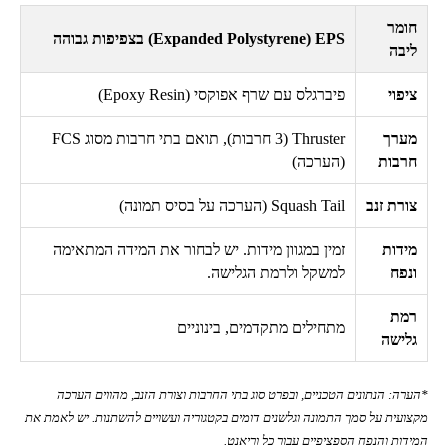
חומר
EPS
(
Expanded Polystyrene
) בצפיפות גבוהה
ליבה
ציפוי
פיברגלס עם שרף אפוקסי (
Epoxy Resin
)
מערך
Thruster
(3 חרבות), תואם בתי חרבות מסוג
FCS
חרבות
(הערכה)
צורת זנב
Squash Tail
(הערכה על בסיס תמונה)
מידות
זמין במגוון מידות. יש לבחור את המידה המתאימה
ונפח
למשקל ולרמת הגלישה.
רמת
מתחילים מתקדמים, בינוניים
גלישה
*הערה: הנתונים הטכניים, ובפרט סוג בתי החרבות וצורת הזנב, מהווים הערכה
מקצועית על סמך התמונה וגלשנים דומים בקטגוריה ועשויים להשתנות. יש לאמת את
המידות והנפח הספציפיים עבור כל וריאנט.