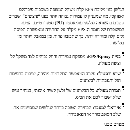
הגלשן בנוי מליבת
EPS
קלת משקל המצופה בשכבות פיברגלס
ואפוקסי, מה שמעניק לו עמידות גבוהה יותר בפני “פיצוצים” ושברים
קטנים בהשוואה לגלשני פוליאסטר (
PU
) סטנדרטיים. הציפה
המשופרת של חומר ה-
EPS
מקלה על החתירה ומאפשרת תפיסת
גלים קלה ומהירה יותר, כך שתבזבזו פחות זמן במאבק ויותר זמן
בגלישה.
בניית
EPS/Epoxy
:
מספקת עמידות וחוזק גבוהים לצד משקל קל
וציפה מעולה.
שייפ ורסטילי:
עיצוב המאפשר התקדמות מהירה, יציבות בתפיסת
הגל ותגובתיות לביצועים.
תמורה מעולה:
כל הביצועים של גלשן קשיח איכותי, במחיר נגיש
שלא ישבור לכם את הכיס.
אידיאלי למעבר:
הבחירה הטובה ביותר לגולשים שמסיימים את
שלב הסופטבורד או הפאנבורד.
מפרט טכני