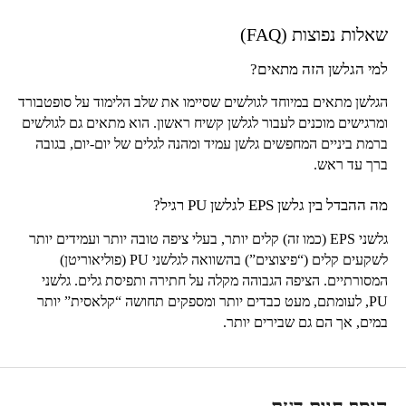
שאלות נפוצות (
FAQ
)
למי הגלשן הזה מתאים?
הגלשן מתאים במיוחד לגולשים שסיימו את שלב הלימוד על סופטבורד
ומרגישים מוכנים לעבור לגלשן קשיח ראשון. הוא מתאים גם לגולשים
ברמת ביניים המחפשים גלשן עמיד ומהנה לגלים של יום-יום, בגובה
ברך עד ראש.
מה ההבדל בין גלשן
EPS
לגלשן
PU
רגיל?
גלשני
EPS
(כמו זה) קלים יותר, בעלי ציפה טובה יותר ועמידים יותר
לשקעים קלים (“פיצוצים”) בהשוואה לגלשני
PU
(פוליאוריטן)
המסורתיים. הציפה הגבוהה מקלה על חתירה ותפיסת גלים. גלשני
PU
, לעומתם, מעט כבדים יותר ומספקים תחושה “קלאסית” יותר
במים, אך הם גם שבירים יותר.