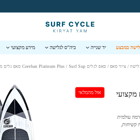
גלישה במבצע
יד שנייה
ביה”ס לגלישה
מידע מקצועי
לישה
/
ציוד סאפ
/
סאפ לגלים Surf Sup
/ ⁦Coreban Platinum Plus⁩ סאפ גלים מקצועי במבנה קרבון
אזל מהמלאי
⁩ סאפ גלים מקצועי
רמה עולמית
ח קשיחות,