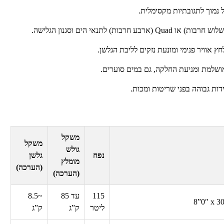
 נמוך לתגובתיות מקסימלית.
לוש חרבות) או
Quad
(ארבע חרבות) לתנאי הים וסגנון הגלישה.
 אוויר פנימי ומונעת נזקים לליבת הגלשן.
ושלמת ומניעת החלקה, גם במים סוערים.
ת גבוהה בפני שריטות ומכות.
משקל
משקל
גולש
נפח
גלשן
מומלץ
(הערכה)
(הערכה)
115
עד
85
~
8.5
8”0″ x 30
ליטר
ק”ג
ק”ג