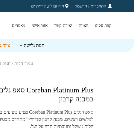
בחזרה למעלה
Skip to Content
התחברות
/
הרשמה
חוף זבולון, קריית ים
קצת עלינו
הצוות
יצירת קשר
אזור אישי
מאמרים
חנות גלישה
ציוד 
עמוד הבית
/
חנות ג
⁦Coreban Platinum Plus
במבנה קרבון
סאפ הגלים
Coreban Platinum Plus
מציע ביצועים ב
לגולשים רציניים. מבנה קרבון סנדוויץ” מתקדם מבטי
קלות משקל ותגובתיות חדה על הגל.