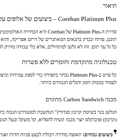
תיאור
Coreban Platinum Plus
– ביצועים של אלופים על
סדרת ה-
Platinum Plus
של
Coreban
היא הבחירה האולטימטיבי
תוכנן, פותח ונבדק בתנאים המאתגרים של דרום אפריקה, והוא 
כל גל עד תום. זהו לא גלשן למתחילים, אלא כלי עבודה מדויק 
טכנולוגיה מתקדמת וחומרים ללא פשרות
כל פרט ב-
Platinum Plus
נבחר בקפידה כדי לספק עמידות וביצוע
לעמוד במבחן הזמן והגלים הגבוהים ביותר.
מבנה
Carbon Sandwich
מתקדם
הגלשן בנוי בשיטת קרבון סנדוויץ” הנחשבת לסטנדרט הגבוה בי
(קרבון) ופיברגלס יוצר מבנה קשיח להפליא, קל משקל ובעל תגוב
ביצועים גבוהים:
תאוצה מהירה ויכולת לבצע פניות חדות ואגרסי