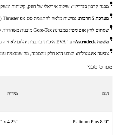
מבנה קרבון סנדוויץ”:
שילוב אידיאלי של חוזק, קשיחות ומשקל
מערכת 5 חרבות:
גמישות מלאה להתאמת סט-אפ
Thruster
(ש
שסתום לחץ אוטומטי:
ממברנת
Gore-Tex
מובנית משחררת לחץ
משטח
Astrodeck
:
פד
EVA
איכותי בתבנית יהלום לאחיזה מ
צביעה אינטגרלית:
הצבע הוא חלק מהמבנה, מה שמבטיח עמידו
מפרט טכני
דגם
מידות
″ x 4.25″
Platinum Plus 8”0″