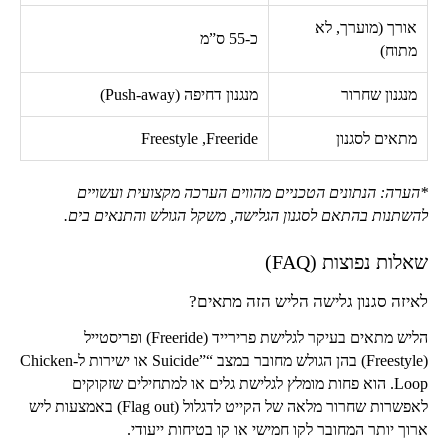
אורך (מוערך, לא
כ-
55
ס”מ
מתוח)
מנגנון שחרור
מנגנון דחיפה (
Push-away
)
מתאים לסגנון
Freeride
,
Freestyle
*הערה: הנתונים הטכניים מהווים הערכה מקצועית ועשויים
להשתנות בהתאם לסגנון הגלישה, משקל הגולש והתנאים בים.
שאלות נפוצות (
FAQ
)
לאיזה סגנון גלישה הליש הזה מתאים?
הליש מתאים בעיקר לגלישת פרירייד (
Freeride
) ופריסטייל
(
Freestyle
) בהן הגולש מחובר במצב “
Suicide”
או ישירות ל-
Chicken
Loop
. הוא פחות מומלץ לגלישת גלים או למתחילים שזקוקים
לאפשרות שחרור מלאה של הקייט לדגלול (
Flag out
) באמצעות ליש
ארוך יותר המחובר לקו חמישי או קו בטיחות ייעודי.