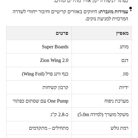
כפתור לניפוח וריקון אוויר מהירים ונוחים.
עמידות מוגברת:
חיזוקים באזורים קריטיים וחיבור ייחודי לשדרה
המרכזית למניעת נזקים.
מאפיין
פרטים
מותג
Super Boards
דגם
Zion Wing 2.0
סוג
כנף ווינג פויל (
Wing Foil
)
ידיות
קרבון קשיחות
מערכת ניפוח
One Pump
עם שסתום כפתור
משקל מוערך (למידה
5.0m
)
כ-
2.8
ק”ג
רמת גולש
מתחילים – מתקדמים