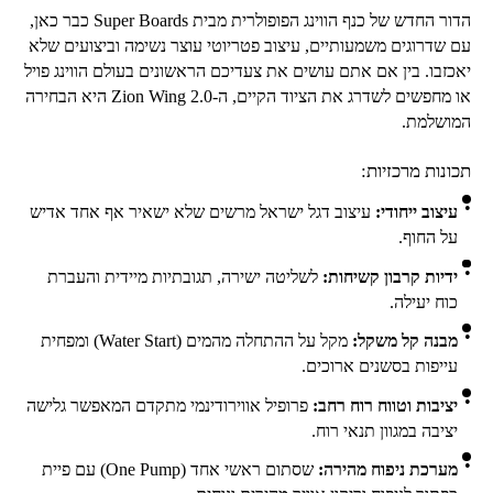
הדור החדש של כנף הווינג הפופולרית מבית
Super Boards
כבר כאן,
עם שדרוגים משמעותיים, עיצוב פטריוטי עוצר נשימה וביצועים שלא
יאכזבו. בין אם אתם עושים את צעדיכם הראשונים בעולם הווינג פויל
או מחפשים לשדרג את הציוד הקיים, ה-
Zion Wing 2.0
היא הבחירה
המושלמת.
תכונות מרכזיות:
עיצוב ייחודי:
עיצוב דגל ישראל מרשים שלא ישאיר אף אחד אדיש
על החוף.
ידיות קרבון קשיחות:
לשליטה ישירה, תגובתיות מיידית והעברת
כוח יעילה.
מבנה קל משקל:
מקל על ההתחלה מהמים (
Water Start
) ומפחית
עייפות בסשנים ארוכים.
יציבות וטווח רוח רחב:
פרופיל אווירודינמי מתקדם המאפשר גלישה
יציבה במגוון תנאי רוח.
מערכת ניפוח מהירה:
שסתום ראשי אחד (
One Pump
) עם פיית