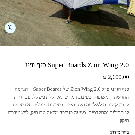
₪
2,600.00
כנף הווינג פויל
Zion Wing 2.0
של
Super Boards
– הגרסה
החדשה והמשופרת בעיצוב דגל ישראל. קלת משקל, עם ידיות
קרבון קשיחות לשליטה מקסימלית וביצועים מעולים. אידיאלית
למתחילים ומתקדמים, מגיעה כערכה מלאה עם תיק, ליש וערכת
תיקון.
בחר מידה