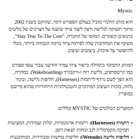
Mystic
הוא מותג הולנדי מוביל בעולם הספורט הימי, שהוקם בשנת 2002
מתוך תשוקה לגלישה ורצון ליצור ציוד שיענה על הצרכים של גולשים
בתנאים קיצוניים. המוטו של החברה, "Stay True To The Core",
משקף את המחויבות שלה לפיתוח ציוד ברמה הגבוהה ביותר, מבלי
להתפשר על איכות, ביצועים ועיצוב.
המותג התמקד בתחילה בייצור ציוד עמיד וחדשני עבור ענפי ספורט
כמו קייטסרפינג, גלישת רוח ו-וויקבורד (Wakeboarding). במהרה,
הוא הפך לשם נרדף לרתמות (Harnesses), חליפות גלישה, וביגוד
נלווה, בזכות העיצוב המתקדם והטכנולוגיות הייחודיות שהוא מיישם
במוצריו.
המוצרים הבולטים של MYSTIC כוללים:
רתמות (Harnesses):
רתמות ארגונומיות, קלות ועמידות, המציעות
תמיכה מקסימלית לגב ונוחות יוצאת דופן.
חליפות גלישה (Wetsuits):
חליפות גמישות ומבודדות, המתוכננות