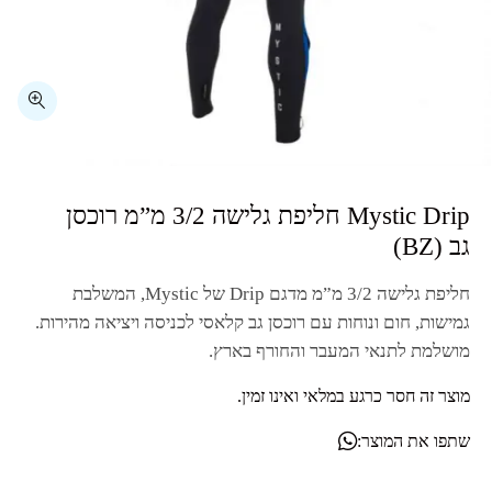
⁦Mystic Drip⁩ חליפת גלישה ⁦3/2⁩ מ”מ רוכסן
גב (⁦BZ⁩)
חליפת גלישה
3/2
מ”מ מדגם
Drip
של
Mystic
, המשלבת
גמישות, חום ונוחות עם רוכסן גב קלאסי לכניסה ויציאה מהירות.
מושלמת לתנאי המעבר והחורף בארץ.
מוצר זה חסר כרגע במלאי ואינו זמין.
שתפו את המוצר: