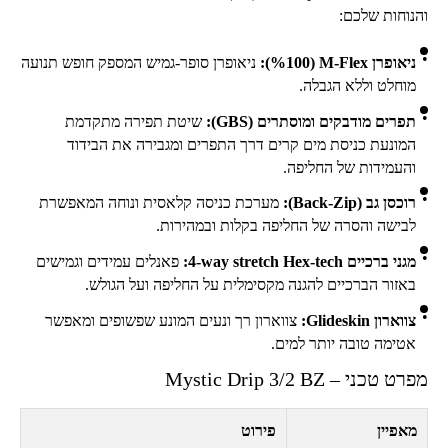
והנוחות שלכם:
ניאופרן
M-Flex
(
100
%):
ניאופרן סופר-גמיש המספק חופש תנועה
מוחלט וללא הגבלה.
תפרים מודבקים ומוסתרים (
GBS
):
שיטת תפירה מתקדמת
המונעת כניסת מים קרים דרך התפרים ומגבירה את הבידוד
והעמידות של החליפה.
רוכסן גב (
Back-Zip
):
מערכת כניסה קלאסית ונוחה המאפשרת
לבישה והסרה של החליפה בקלות ובמהירות.
מגני ברכיים
4-way stretch Hex-tech
:
פאנלים עמידים וגמישים
באזור הברכיים להגנה מקסימלית על החליפה ועל הגולש.
צווארון
Glideskin
:
צווארון רך ונעים המונע שפשופים ומאפשר
אטימה טובה יותר למים.
מפרט טכני –
Mystic Drip 3/2 BZ
מאפיין
פירוט