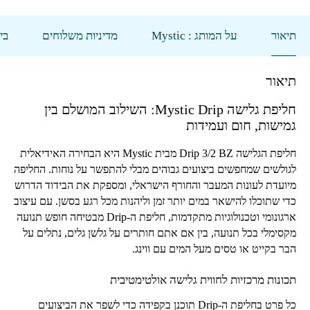
תיאור
על המותג : Mystic
מדיניות משלוחים
בי
תיאור
חליפת גלישה
Mystic Drip
: השילוב המושלם בין
גמישות, חום ועמידות
חליפת הגלישה
Drip 3/2 BZ
מבית
Mystic
היא הבחירה האידיאלית
לגולשים שמחפשים ביצועים גבוהים מבלי להתפשר על נוחות. החליפה
מיועדת לעונות המעבר והחורף הישראלי, ומספקת את הבידוד הדרוש
כדי שתוכלו להישאר במים יותר זמן וליהנות מכל רגע בסשן. עם עיצוב
ארגונומי וטכנולוגיות מתקדמות, חליפת ה-
Drip
מבטיחה חופש תנועה
מקסימלי בכל תנועה, בין אם אתם חותרים על גלשן גלים, נתלים על
הבר בקייט או טסים מעל המים עם ווינג.
תכונות מרכזיות לחווית גלישה אולטימטיבית
כל פרט בחליפת ה-
Drip
תוכנן בקפידה כדי לשפר את הביצועים