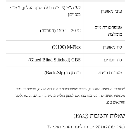
3/2
מ”מ (3 מ”מ בפלג הגוף העליון, 2 מ”מ
עובי ניאופרן
בגפיים)
טמפרטורת מים
15°C – 20°C
(הערכה)
מומלצת
סוג ניאופרן
M-Flex
(
100
%)
סוג תפרים
GBS
(
Glued Blind Stitched
)
מערכת כניסה
רוכסן גב (
Back-Zip
)
*הערה: הנתונים הטכניים, ובפרט טמפרטורת המים המומלצת, מהווים הערכה
מקצועית ועשויים להשתנות בהתאם לסגנון הגלישה, משקל הגולש, רגישות לקור
והתנאים בים.
שאלות ותשובות (
FAQ
)
לאיזו עונה ותנאי ים החליפה הזו מתאימה?