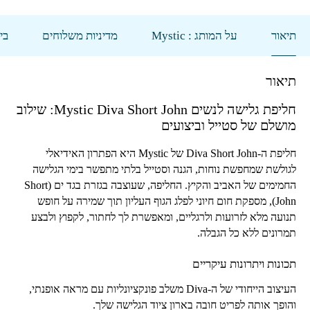
תיאור
על המותג : Mystic
מדיניות משלוחים
בי
תיאור
חליפת גלישה לנשים
Mystic Diva Short John
: שילוב
מושלם של סטייל וביצועים
חליפת ה-
Diva Short John
של
Mystic
היא הפתרון האידיאלי
לגולשת שמחפשת נוחות, הגנה וסטייל בלתי מתפשר בימי הגלישה
החמימים של האביב והקיץ. החליפה, שעוצבה בגזרת בגד ים (
Short
John
), מספקת חום חיוני לפלג הגוף העליון תוך שמירה על חופש
תנועה מלא לזרועות ולרגליים, ומאפשרת לך לחתור, לקפוץ ולבצע
תמרונים ללא כל הגבלה.
תכונות ויתרונות עיקריים
העיצוב הייחודי של ה-
Diva
משלב פונקציונליות עם מראה אופנתי,
והופך אותה לפריט חובה בארון ציוד הגלישה שלך.