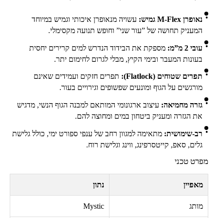
נאופרן
M-Flex
גמיש:
עשויה מנאופרן איכותי וגמיש במיוחד
המעניק תחושה של ”עור שני” וחופש תנועה מקסימלי.
עובי 2 מ”מ:
מספקת את הבידוד הנדרש למים קרירים יחסית
בעונות המעבר ובימי הקיץ, מבלי לגרום לחימום יתר.
תפרים שטוחים (
Flatlock
):
תפרים חזקים ועמידים שאינם
מורגשים על הגוף ומונעים שפשופים וגירויים בעור.
גזרה מחמיאה:
עיצוב ארגונומי המותאם למבנה הגוף הנשי, מדגיש
את הגזרה ומעניק ביטחון במים ומחוצה להם.
רב-שימושית:
מתאימה למגוון רחב של ענפי ספורט ימי, כולל גלישת
גלים, סאפ, קייטסרפינג, ווינג וגלישת רוח.
מפרט טכני
מאפיין
נתון
מותג
Mystic