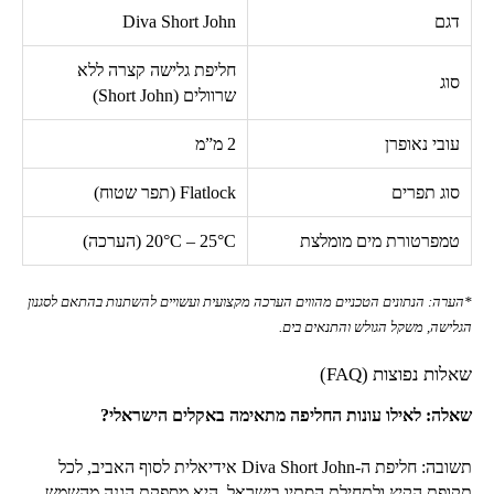
דגם
Diva Short John
חליפת גלישה קצרה ללא
סוג
שרוולים (
Short John
)
עובי נאופרן
2 מ”מ
סוג תפרים
Flatlock
(תפר שטוח)
טמפרטורת מים מומלצת
20°C – 25°C
(הערכה)
*הערה: הנתונים הטכניים מהווים הערכה מקצועית ועשויים להשתנות בהתאם לסגנון
הגלישה, משקל הגולש והתנאים בים.
שאלות נפוצות (
FAQ
)
שאלה: לאילו עונות החליפה מתאימה באקלים הישראלי?
תשובה: חליפת ה-
Diva Short John
אידיאלית לסוף האביב, לכל
תקופת הקיץ ולתחילת הסתיו בישראל. היא מספקת הגנה מהשמש