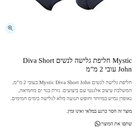
⁦Mystic⁩ חליפת גלישה לנשים ⁦Diva Short
John⁩ עובי 2 מ”מ
חליפת גלישה לנשים
Mystic Diva Short John
בעובי 2 מ”מ,
המשלבת עיצוב אלגנטי עם ביצועים. גזרת בגד ים מחמיאה,
נאופרן גמיש במיוחד וחופש תנועה מלא לגלישה בימים חמימים.
מוצר זה חסר כרגע במלאי ואינו זמין.
שתפו את המוצר: