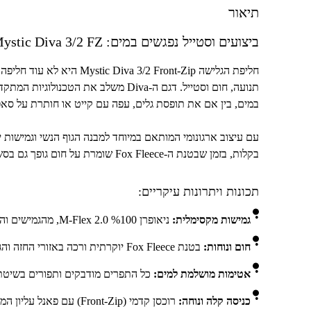
תיאור
ביצועים וסטייל נפגשים במים:
ystic Diva 3/2 FZ
חליפת הגלישה
Mystic Diva 3/2 Front-Zip
היא לא עוד חליפה,
תנועה, חום וסטייל. דגם ה-
Diva
משלב את הטכנולוגיות המתקד
במים, בין אם את תופסת גלים, עפה עם קייט או חותרת על סאפ
עם עיצוב ארגונומי המותאם במיוחד למבנה הגוף הנשי וגמישות י
בקלות, בזמן שבטנת ה-
Fox Fleece
שומרת על חום גופך גם בסש
תכונות ויתרונות עיקריים:
גמישות מקסימלית:
ניאופרן
100
%
M-Flex 2.0
, מהגמישים וה
חום ונוחות:
בטנת
Fox Fleece
יוקרתית ורכה באזורי החזה והג
אטימות מושלמת למים:
כל התפרים מודבקים ותפורים בשיט
כניסה קלה ונוחה:
רוכסן קדמי (
Front-Zip
) עם פאנל עליון ה