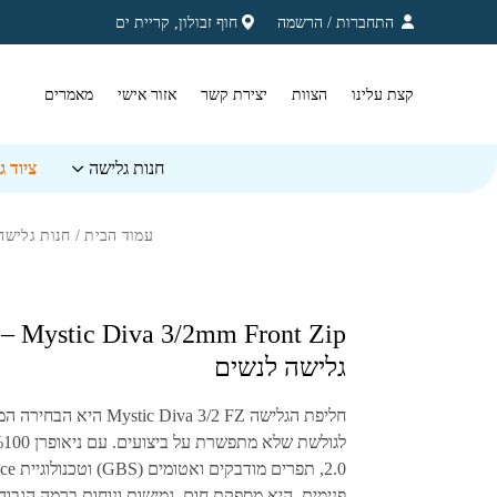
בחזרה למעלה
Skip to Content
התחברות
/
הרשמה
חוף זבולון, קריית ים
קצת עלינו
הצוות
יצירת קשר
אזור אישי
מאמרים
חנות גלישה
ציוד 
עמוד הבית
/
חנות גלישה
⁦ront Zip
גלישה לנשים
חליפת הגלישה
Mystic Diva 3/2 FZ
היא הבחירה המ
לגולשת שלא מתפשרת על ביצועים. עם ניאופרן
100
%
2.0
, תפרים מודבקים ואטומים (
GBS
) וטכנולוגיית
ce
פנימית, היא מספקת חום, גמישות ונוחות ברמה הגבוה