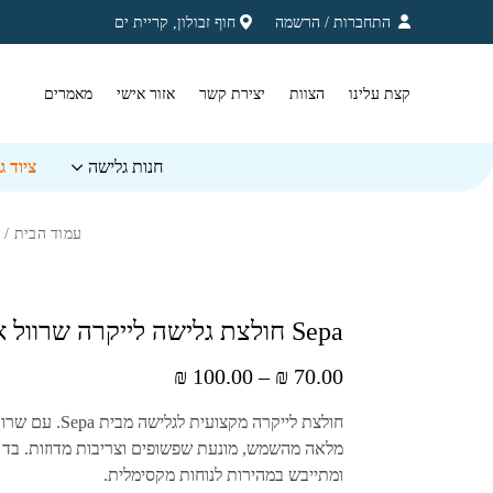
בחזרה למעלה
Skip to Content
התחברות
/
הרשמה
חוף זבולון, קריית ים
קצת עלינו
הצוות
יצירת קשר
אזור אישי
מאמרים
חנות גלישה
ציוד 
עמוד הבית
/
טווח
₪
100.00
–
₪
70.00
מחירים:
חולצת לייקרה מקצועית לגלישה מבית
Sepa
. עם שרוו
מלאה מהשמש, מונעת שפשופים וצריבות מדוזות. בד 
עד
ומתייבש במהירות לנוחות מקסימלית.