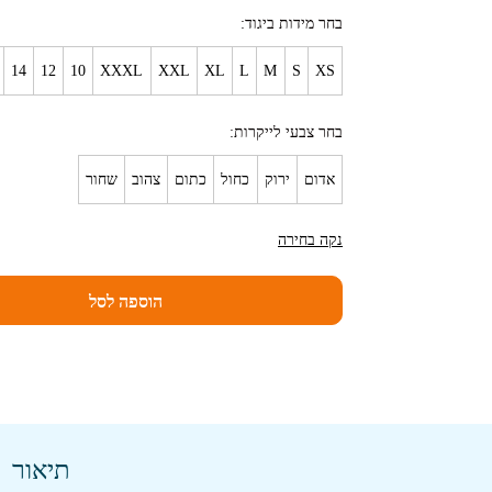
בחר מידות ביגוד
14
12
10
XXXL
XXL
XL
L
M
S
XS
בחר צבעי לייקרות
אדום
ירוק
כחול
כתום
צהוב
שחור
נקה בחירה
הוספה לסל
תיאור