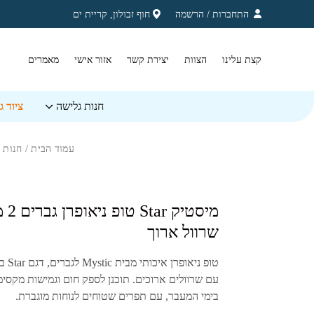
בחזרה למעלה
Skip to Content
התחברות
/
הרשמה
חוף זבולון, קריית ים
קצת עלינו
הצוות
יצירת קשר
אזור אישי
מאמרים
חנות גלישה
ציוד 
עמוד הבית
/
חנות 
מיסטיק ⁦ar
שרוול ארוך
טופ ניאופרן איכותי מבית
Mystic
לגברים, דגם
Star
עם שרוולים ארוכים. תוכנן לספק חום וגמישות מקסימ
בימי המעבר, עם תפרים שטוחים לנוחות מוגברת.