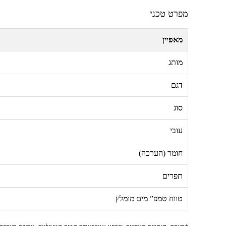
מפרט טכני
מאפיין
מותג
דגם
סוג
עובי
חומר (הערכה)
תפרים
טווח טמפ” מים מומלץ