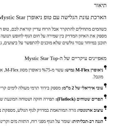
תיאור
הארכת עונת הגלישה עם טופ ניאופרן
Mystic Star
כשהמים מתחילים להתקרר אבל הרוח עדיין קוראת לכם, טופ ה
מספק את האיזון המדויק בין שמירה על חום הגוף לחופש תנועה 
תוכנן במיוחד עבור גולשים שלא מוכנים להתפשר על ביצועים, ג
מאפיינים עיקריים של ה-
Mystic Star Top
ניאופרן
M-Flex
גמיש:
עשוי מ-
75
% ניאופרן מסוג
M-Flex
, א
מוגבל.
עובי אידיאלי של 2 מ”מ:
מספק בידוד תרמי מעולה לימים קריר
תפרים שטוחים (
Flatlock
):
תפירה חזקה ושטוחה המונעת שפשו
עיצוב ארגונומי:
גזרה המותאמת במדויק לגוף הגולש, מספקת נ
הגנה רב-תכליתית:
שומר על הגוף מפני רוח, התזות מים וקרינ