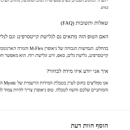
*הערה: הנתונים הטכניים, ובפרט טמפרטורת המים המומלצת, מהווים הערכה 
במים.
שאלות ותשובות (
FAQ
)
האם הטופ הזה מתאים גם לגלישת קייטסרפינג וגם לגלי
בהחלט. הגמישות הגבוהה של ניאופרן
M-Flex
והגזרה הארגונומי
קייטסרפינג, גלישת גלים, סאפ, ווינג וגלישת רוח. הוא מאפשר 
איך אני יודע איזו מידה לבחור?
אנו ממליצים בחום לעיין בטבלת המידות הרשמית של
Mystic
המ
והמותניים שלכם והשוו לטבלה. טופ ניאופרן צריך להיות צמוד ל
הוסף חוות דעת