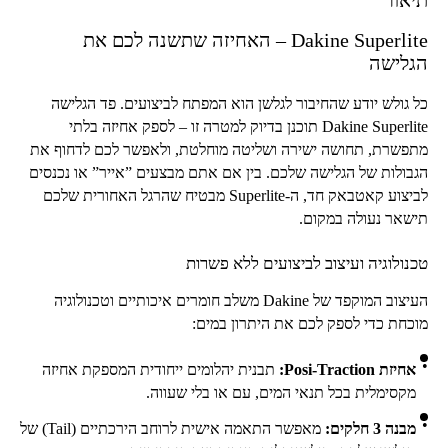
Dakine Superlite
– האחיזה שתשנה לכם את
הגלישה
כל גולש יודע שהחיבור לגלשן הוא המפתח לביצועים. פד הגלישה
Dakine Superlite
תוכנן בדיוק למטרה זו – לספק אחיזה בלתי
מתפשרת, תחושה ישירה ושליטה מוחלטת, ולאפשר לכם לדחוף את
הגבולות של הגלישה שלכם. בין אם אתם מבצעים ”אייר” או נכנסים
לביצוע קאטבאק חד, ה-
Superlite
מבטיח שהרגל האחורית שלכם
תישאר נעולה במקום.
טכנולוגיה ועיצוב לביצועים ללא פשרות
העיצוב המוקפד של
Dakine
משלב חומרים איכותיים וטכנולוגיה
מוכחת כדי לספק לכם את היתרון במים:
אחיזת
Posi-Traction
:
תבנית יהלומים ייחודית המספקת אחיזה
מקסימלית בכל תנאי המים, עם או בלי שעווה.
מבנה 3 חלקים:
מאפשר התאמה אישית לרוחב הירכתיים (
Tail
) של