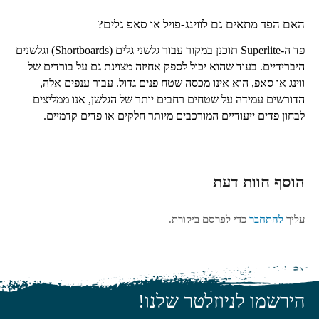
האם הפד מתאים גם לווינג-פויל או סאפ גלים?
פד ה-
Superlite
תוכנן במקור עבור גלשני גלים (
Shortboards
) וגלשנים
היברידיים. בעוד שהוא יכול לספק אחיזה מצוינת גם על בורדים של
ווינג או סאפ, הוא אינו מכסה שטח פנים גדול. עבור ענפים אלה,
הדורשים עמידה על שטחים רחבים יותר של הגלשן, אנו ממליצים
לבחון פדים ייעודיים המורכבים מיותר חלקים או פדים קדמיים.
הוסף חוות דעת
עליך
להתחבר
כדי לפרסם ביקורת.
הירשמו לניוזלטר שלנו!
כתובת האימייל