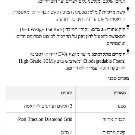
הגלשן שלכם, מגלשני גלים קצרים ועד היברידיים.
קשת מרכזית 7 מ”מ:
מספקת תמיכה לקשת כף הרגל ומאפשרת
התאמות מיקום עדינות תוך כדי תנועה.
קיק אחורי
25
מ”מ:
”קיר” תמיכה (
Vert Wedge Tail Kick
)
המאפשר להפעיל לחץ חזק על החרבות לביצוע תמרונים חדים
ועוצמתיים.
חומרים מתקדמים:
מיוצר מקצף
EVA
ידידותי לסביבה
(
Biodegradable Foam
) ומשתמש בדבק
3M
®
High Grade
להדבקה חזקה ועמידה לאורך זמן.
מפרט טכני
מאפיין
נתונים
מבנה
3 חלקים הניתנים להתאמה
תבנית אחיזה
Posi-Traction Diamond Grid
קשת מרכזית
7 מ”מ