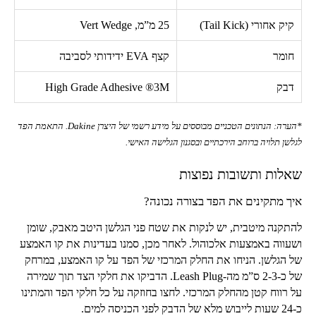
קיק אחורי (
Tail Kick
)
25
מ”מ,
Vert Wedge
חומר
קצף
EVA
ידידותי לסביבה
דבק
3M
®
High Grade Adhesive
*הערה: הנתונים הטכניים מבוססים על מידע רשמי של היצרן
Dakine
. התאמת הפד
לגלשן תלויה ברוחב הירכתיים ובסגנון הגלישה האישי.
שאלות ותשובות נפוצות
איך מתקינים את הפד בצורה נכונה?
להתקנה מיטבית, יש לנקות את שטח פני הגלשן היטב מאבק, שומן
ושעווה באמצעות אלכוהול. לאחר מכן, סמנו בעדינות את קו האמצע
של הגלשן. הניחו את החלק המרכזי של הפד על קו האמצע, במרחק
של כ-
2-3
ס”מ מה-
Leash Plug
. הדביקו את חלקי הצד תוך שמירה
על רווח קטן מהחלק המרכזי. לחצו בחוזקה על כל חלקי הפד והמתינו
כ-
24
שעות לייבוש מלא של הדבק לפני הכניסה למים.