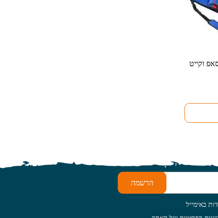
וח
ירים:
ד
הרשמה
ות באימייל