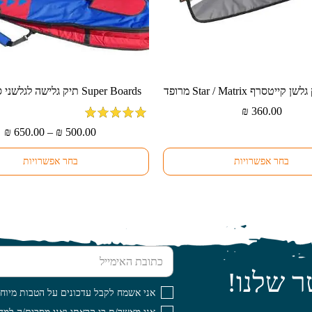
למוצר
זה
₪
360.00
יש
מדורג
5
מתוך
טו
₪
650.00
–
₪
500.00
מספר
5
מח
סוגים.
בחר אפשרויות
בחר אפשרויות
ניתן
ע
לבחור
את
האפשרויות
בעמוד
המוצר
כתובת האימייל
ר שלנו!
אני אשמח לקבל עדכונים על הטבות מיוחד