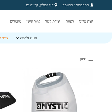
בחזרה למעלה
Skip to Content
התחברות
/
הרשמה
חוף זבולון, קריית ים
קצת עלינו
הצוות
יצירת קשר
אזור אישי
מאמרים
חנות גלישה
ציוד 
סינון