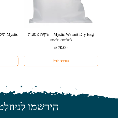
⁦Mystic Wetsuit Dry Bag⁩ – שקית אטומה
למוצר
לחליפת גלישה
זה
יש
₪
70.00
מספר
סוגים.
הוספה לסל
ניתן
לבחור
את
האפשרויות
בעמוד
המוצר
הירשמו לניוזלט