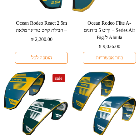
למוצר
⁦Ocean Rodeo Flite A-
זה
Series Air⁩ – קייט 5 בידונים
– חבילת קייט טריינר מלאה
יש
₪
2,200.00
מספר
₪
9,026.00
סוגים.
בחר אפשרויות
הוספה לסל
ניתן
לבחור
את
sale
האפשרויות
בעמוד
המוצר