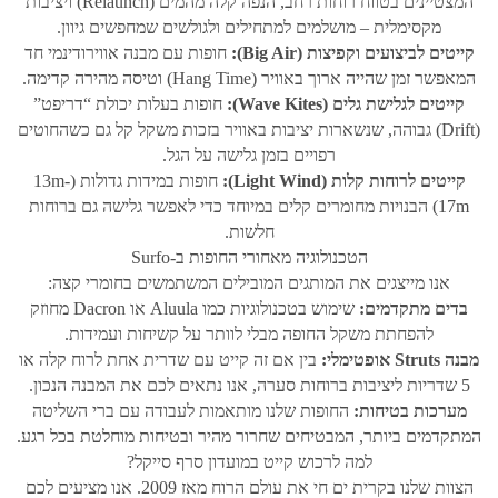
המצטיינים בטווח רוחות רחב, הנפה קלה מהמים (Relaunch) ויציבות
מקסימלית – מושלמים למתחילים ולגולשים שמחפשים גיוון.
קייטים לביצועים וקפיצות (Big Air):
חופות עם מבנה אווירודינמי חד
המאפשר זמן שהייה ארוך באוויר (Hang Time) וטיסה מהירה קדימה.
קייטים לגלישת גלים (Wave Kites):
חופות בעלות יכולת “דריפט”
(Drift) גבוהה, שנשארות יציבות באוויר בזכות משקל קל גם כשהחוטים
רפויים בזמן גלישה על הגל.
קייטים לרוחות קלות (Light Wind):
חופות במידות גדולות (13m-
17m) הבנויות מחומרים קלים במיוחד כדי לאפשר גלישה גם ברוחות
חלשות.
הטכנולוגיה מאחורי החופות ב-Surfo
אנו מייצגים את המותגים המובילים המשתמשים בחומרי קצה:
בדים מתקדמים:
שימוש בטכנולוגיות כמו Aluula או Dacron מחוזק
להפחתת משקל החופה מבלי לוותר על קשיחות ועמידות.
מבנה Struts אופטימלי:
בין אם זה קייט עם שדרית אחת לרוח קלה או
5 שדריות ליציבות ברוחות סערה, אנו נתאים לכם את המבנה הנכון.
מערכות בטיחות:
החופות שלנו מותאמות לעבודה עם ברי השליטה
המתקדמים ביותר, המבטיחים שחרור מהיר ובטיחות מוחלטת בכל רגע.
למה לרכוש קייט במועדון סרף סייקל?
הצוות שלנו בקרית ים חי את עולם הרוח מאז 2009. אנו מציעים לכם