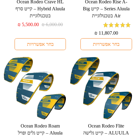
למוצר
למוצר
⁦Ocean Rodeo Crave HL
⁦Ocean Rodeo Rise A-
זה
זה
Series Aluula⁩ – קייט ⁦Big
Hybrid Aluula⁩ – קייט סרף
יש
יש
Air⁩ בטכנולוגיית
בטכנולוגיית
מספר
מספר
המחיר
המחיר
₪
5,500.00
₪
6,000.00
סוגים.
סוגים.
המקורי
הנוכחי
מדורג
5
מתוך
₪
11,807.00
היה:
הוא:
ניתן
ניתן
5
₪ 5,500.00.
₪ 6,000.00.
לבחור
לבחור
בחר אפשרויות
בחר אפשרויות
את
את
האפשרויות
האפשרויות
בעמוד
בעמוד
המוצר
המוצר
למוצר
למוצר
⁦Ocean Rodeo Roam
⁦Ocean Rodeo Flite
זה
זה
ALUULA⁩ – קייט גלישה
Aluula⁩ – קייט גלים ופויל