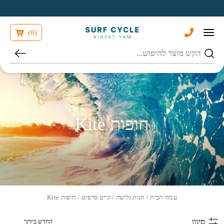
בחזרה למעלה
Skip to Content
)
0
(
חיפוש
חופות Kite
עמוד הבית
/
חנות גלישה
/
קייט סרפינג
/ חופות Kite
הזמנה בחנות
סינון