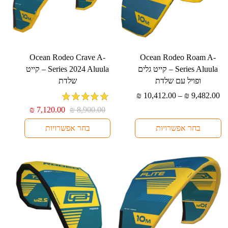
למוצר
למוצר
⁦Ocean Rodeo Crave A-
⁦Ocean Rodeo Roam A-
זה
זה
Series Aluula⁩ – קייט גלים
Series 2024 Aluula⁩ – קייט
יש
יש
ופויל עם שלדת
שלדת
מספר
מספר
טווח
₪
10,412.00
–
₪
9,482.00
סוגים.
סוגים.
מחירים:
מדורג
5
מתוך
המחיר
המחיר
₪
7,120.00
₪
8,900.00
ניתן
ניתן
5
המקורי
הנוכחי
עד
לבחור
לבחור
בחר אפשרויות
בחר אפשרויות
היה:
הוא:
₪ 7,120.00.
₪ 8,900.00.
את
את
האפשרויות
האפשרויות
בעמוד
בעמוד
המוצר
המוצר