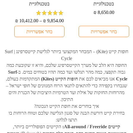
יש
יש
בטכנולוגיית
בטכנולוגיית
מספר
מספר
₪
8,650.00
סוגים.
סוגים.
מדורג
5
מתוך
טווח
₪
10,412.00
–
₪
9,854.00
ניתן
ניתן
5
מחירים:
לבחור
לבחור
בחר אפשרויות
בחר אפשרויות
עד
את
את
האפשרויות
האפשרויות
בעמוד
בעמוד
חופות קייט (Kite) – המבחר המקצועי ביותר לגלישת קייטסרפינג | Surf
המוצר
המוצר
Cycle
החופה היא הלב של מערך הקייטסרפינג שלכם, והיא זו שקובעת כמה
גבוה תקפצו, כמה מהר תגלשו ועד כמה תהיו בטוחים במים. ב-
Surf
Cycle
אנו מביאים לכם את
חופות הקייט (Kites)
המתקדמות בעולם,
שנבחרו בקפידה כדי להתאים לתנאי הרוח המגוונים של חופי ישראל –
מהרוחות החזקות של אילת ועד הטרמיות היציבות של הכנרת והים
התיכון.
איך בוחרים את חופת הקייט הנכונה?
בחירת קייט דורשת הבנה של סגנון הגלישה שלכם וטווח הרוחות בו
תרצו לגלוש:
קייטים All-around / Freeride:
הקייטים הפופולריים ביותר,