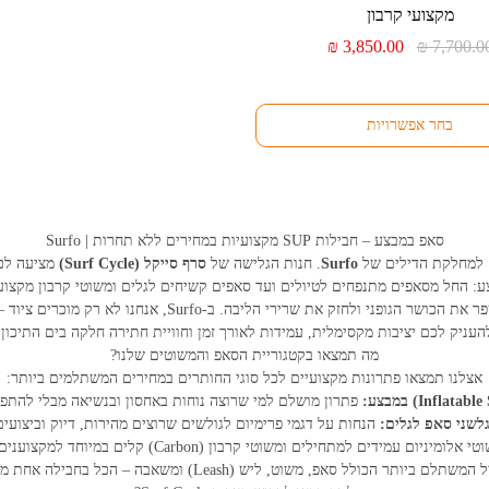
מקצועי קרבון
המחיר
המחיר
₪
3,850.00
₪
7,700.0
המקורי
הנוכחי
היה:
הוא:
₪ 3,850.00.
₪ 7,700.00.
בחר אפשרויות
סאפ במבצע – חבילות SUP מקצועיות במחירים ללא תחרות | Surfo
 למחלקת הדילים של
Surfo
. חנות הגלישה של
סרף סייקל (Surf Cycle)
מציעה לכם
: החל מסאפים מתנפחים לטיולים ועד סאפים קשיחים לגלים ומשוטי קרבון מקצוע
חתירה על סאפ היא הדרך המושלמת ליהנות מהים, לשפר את הכושר ה
העניק לכם יציבות מקסימלית, עמידות לאורך זמן וחוויית חתירה חלקה בים התיכון.
מה תמצאו בקטגוריית הסאפ והמשוטים שלנו?
אצלנו תמצאו פתרונות מקצועיים לכל סוגי החותרים במחירים המשתלמים ביותר:
פתרון מושלם למי שרוצה נוחות באחסון ובנשיאה מבלי להתפש
לשני סאפ לגלים:
הנחות על דגמי פרימיום לגולשים שרוצים מהירות, דיוק וביצועים
לומיניום עמידים למתחילים ומשוטי קרבון (Carbon) קלים במיוחד למקצוענים שמחפשים חתירה ללא מאמץ.
לם ביותר הכולל סאפ, משוט, ליש (Leash) ומשאבה – הכל בחבילה אחת מוכנה ליציאה מיידית למים.