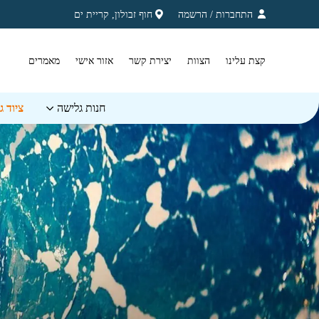
בחזרה למעלה
Skip to Content
התחברות
/
הרשמה
חוף זבולון, קריית ים
קצת עלינו
הצוות
יצירת קשר
אזור אישי
מאמרים
חנות גלישה
ציוד 