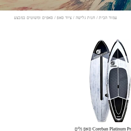
עמוד הבית
/
חנות גלישה
/
ציוד סאפ
/ סאפים ומשוטים במבצע
⁦Coreban Platinum Pro Wave⁩ סאפ גלים