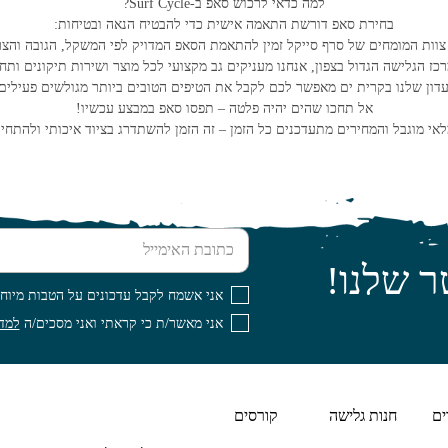
למה כדאי לרכוש סאפ ב-Surf Cycle?
בחירת סאפ דורשת התאמה אישית כדי להבטיח הנאה ובטיחות:
וות המומחים של סרף סייקל זמין להתאמת הסאפ המדויק לפי המשקל, הגובה והצ
כז הגלישה הגדול בצפון, אנחנו מעניקים גב מקצועי לכל מוצר ושירות תיקונים ותח
דון שלנו בקרית ים מאפשר לכם לקבל את הטיפים הטובים ביותר מגולשים פעילים 
אל תחכו שהים יהיה פלטה – תפסו סאפ במבצע עכשיו!
לאי מוגבל והמחירים מתעדכנים כל הזמן – זה הזמן להשתדרג בציוד איכותי ולהתחי
כתובת האימייל
ר שלנו!
אני אשמח לקבל עדכונים על הטבות מיוחד
אני מאשר/ת כי קראתי ואני מסכים/ה
למדי
ים
חנות גלישה
קורסים