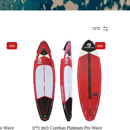
סינון
sale
sale
למוצר
⁦Coreban Platinum Pro Wave⁩ סאפ גלים
למוצר