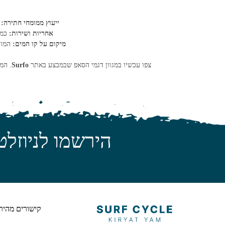
ייעוץ ממומחי חתירה:
צ
אחריות ושירות:
כמר
מיקום על קו המים:
המוע
צפו עכשיו במגוון דגמי הסאפ שבמבצע באתר
Surfo
. המ
הירשמו לניוזלט
קישורים מהיר