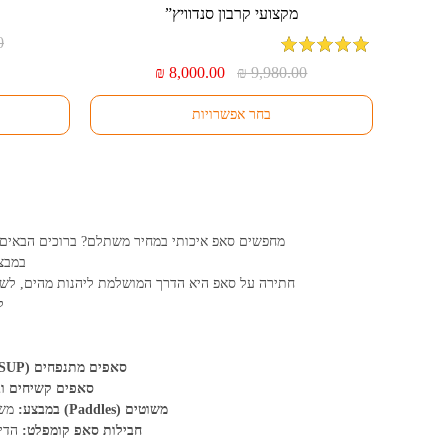
זה
מקצועי קרבון סנדוויץ”
זה
יש
יש
0
מספר
מספר
מדורג
5
מתוך
המחיר
המחיר
₪
8,000.00
₪
9,980.00
סוגים.
סוגים.
5
המקורי
הנוכחי
ניתן
ניתן
היה:
הוא:
בחר אפשרויות
לבחור
לבחור
₪ 8,000.00.
₪ 9,980.00.
את
את
האפשרויות
האפשרויות
בעמוד
בעמוד
המוצר
המוצר
מחפשים סאפ איכותי במחיר משתלם? ברוכים הבאים
במבצע
ל
סאפים מתנפחים (Inflatable SUP) במבצע:
סאפים קשיחים וג
משוטים (Paddles) במבצע:
משוטי א
חבילות סאפ קומפלט:
הדיל המשת