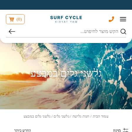
בחזרה למעלה
Skip to Content
)
0
(
חיפוש
גלשני גלים במבצע
עמוד הבית
/
חנות גלישה
/
גלשני גלים
/ גלשני גלים במבצע
הזמנה בחנות
סינון