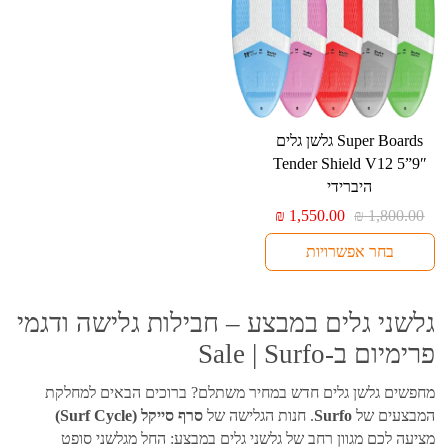
למוצר
⁦Super Boards⁩ גלשן גלים
זה
יש
היברידי
מספר
המחיר
המחיר
₪
1,550.00
₪
1,800.00
סוגים.
המקורי
הנוכחי
בחר אפשרויות
היה:
הוא:
ניתן
₪ 1,550.00.
₪ 1,800.00.
לבחור
את
גלשני גלים במבצע – חבילות גלישה ודגמי
האפשרויות
בעמוד
פרימיום ב-Sale | Surfo
המוצר
מחפשים גלשן גלים חדש במחיר משתלם? ברוכים הבאים למחלקת
המבצעים של
Surfo
. חנות הגלישה של
סרף סייקל (Surf Cycle)
מציעה לכם מגוון רחב של גלשני גלים במבצע: החל מגלשני סופט