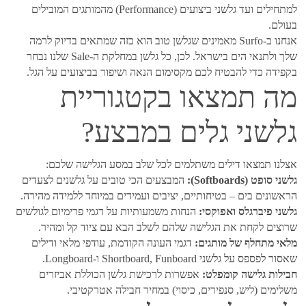
למתחילים ועד גלשני ביצועים (Performance) מהמותגים המובילים
בעולם.
אנחנו ב-Surfo מאמינים שגלשן טוב הוא כזה שמתאים בדיוק לרמה
שלך ולתנאי הים בישראל. לכן, כל גלשן במחלקת ה-Sale שלנו נבחר
בקפידה כדי להבטיח לכם מקסימום הנאה ושיפור בביצועים על הגל.
מה תמצאו בקטגוריית
גלשני גלים במבצע?
אצלנו תמצאו דילים משתלמים לכל שלב במסע הגלישה שלכם:
גלשני סופט (Softboards):
המבצעים הכי טובים על גלשנים לצעדים
הראשונים בים – בטיחותיים, יציבים ועמידים במיוחד ללמידה מהירה.
גלשני פיברגלס ואפוקסי:
הנחות משמעותיות על דגמי פרימיום לגולשים
שרוצים לקחת את הגלישה שלהם לשלב הבא עם ציוד קל ומהיר.
מלאי מתחלף של מותגים:
דגמי העונה הקודמת, עודפי מלאי ודילים
שאסור לפספס על גלשני Shortboard, Funboard ו-Longboard.
חבילות גלישה קומפלט:
אפשרות לרכישת גלשן הכוללת אביזרים
משלימים (ליש, סנפירים, כיסוי) במחיר חבילה אטרקטיבי.