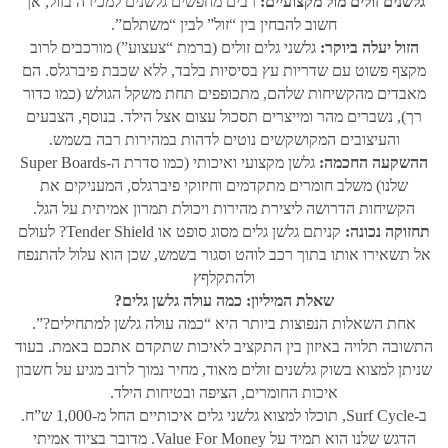
גלשנים זולים מול מקצועיים:
רבים מחפשים גלשנים למכירה בזול, אך
חשוב להבחין בין “זול” לבין “משתלם”.
הזול יעלה ביוקר:
גלשני גלים זולים (ברמת “צעצוע”) מורכבים לרוב
מקצף פשוט עם שדריות עץ בסיסיות בלבד, ללא שכבת פיברגלס. הם
מאבדים מהקשיחות שלהם, מתכופפים תחת משקל הגולש (כמו כדור
רך), נשברים מהר ומייצרים תסכול עצום אצל הילד. בנוסף, הצבעים
והעיצובים המקושקשים נוטים לדהות במהירות רבה בשמש.
ההשקעה החכמה:
גלשן מקצועי ואיכותי (כמו סדרת ה-Super Boards
שלנו) משלב חומרים מתקדמים וחיזוקי פיברגלס, המעניקים את
הקשיחות הדרושה ליצירת מהירות ויכולת תמרון אמיתית על הגל.
תחזוקה נכונה:
קניתם גלשן גלים מסוג סופט או Tender Shield? לעולם
אל תשאירו אותו בתוך רכב לוהט וסגור בשמש, שכן הוא עלול להתנפח
ולהתקלףץ
שאלת המיליון: כמה עולה גלשן גלים?
אחת השאלות הנפוצות ביותר היא “כמה עולה גלשן למתחילים?”.
התשובה תלויה באיזון בין התקציב לאיכות שתקדם אתכם באמת. בעוד
שניתן למצוא בשוק גלשנים זולים מאוד, מחיר נמוך לרוב מגיע על חשבון
איכות החומרים, הציפה ובטיחות הילד.
ב-Surf Cycle, תוכלו למצוא גלשני גלים איכותיים החל מ-1,000 ש”ח.
הדגש שלנו הוא תמיד על Value For Money. מדובר בציוד אמיתי