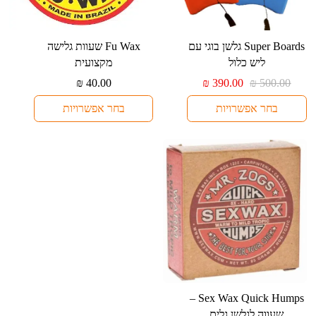
למוצר
למוצר
⁦Super Boards⁩ גלשן בוגי עם
⁦Fu Wax⁩ שעוות גלישה
זה
זה
ליש כלול
מקצועית
יש
יש
המחיר
המחיר
₪
40.00
₪
390.00
₪
500.00
מספר
מספר
המקורי
הנוכחי
בחר אפשרויות
בחר אפשרויות
היה:
הוא:
סוגים.
סוגים.
₪ 390.00.
₪ 500.00.
ניתן
ניתן
לבחור
לבחור
את
את
האפשרויות
האפשרויות
בעמוד
בעמוד
המוצר
המוצר
למוצר
⁦Sex Wax Quick Humps⁩ –
זה
שעווה לגלשן גלים