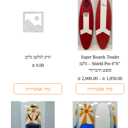
האפשרויות
האפשרויות
בעמוד
בעמוד
המוצר
המוצר
למוצר
למוצר
⁦Super Boards Tender
תיק לגלשן גלים
זה
זה
Shield Pro 6”6″⁩ – גלשן
₪
0.00
יש
יש
סופט היברידי
מספר
מספר
טווח
₪
2,000.00
–
₪
1,850.00
סוגים.
סוגים.
מחירים:
בחר אפשרויות
בחר אפשרויות
ניתן
ניתן
עד
לבחור
לבחור
את
את
האפשרויות
האפשרויות
בעמוד
בעמוד
המוצר
המוצר