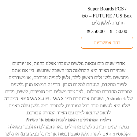
למוצר
⁦Super Boards FCS /
זה
FUTURE / US Box⁩ – סט
יש
חרבות לגלשן גלים |
מספר
טווח
₪
350.00
–
₪
150.00
סוגים.
מחירים:
בחר אפשרויות
ניתן
עד
לבחור
את
אחרי שנים בים ומאות גולשים שעברו אצלנו בחנות, אנו יודעים
האפשרויות
שבחירת הציוד היא ההחלטה הכי חשובה שתעשו. בין אם אתם
בעמוד
מחפשים גלשן גלים ראשון לילד, גלשן לקנייה עבורכם, או משדרגים
המוצר
לציוד מתקדם, הגעתם למקום הנכון. בדף זה תמצאו מגוון גלשנים
למכירה מחברות מובילות , לצד ציוד משלים כמו סנפירים, לישים, פדים
של Astrodeck, ושעוות איכותיות כמו FU WAX ו-SEXWAX. המטרה
שלנו היא לעשות סדר בכל המונחים, להסביר כמה גלשן עולה באמת,
ולדאוג שתצאו למים עם הציוד המדויק עבורכם.
דילמת המתחילים: האם לקנות סופט או קשיח?
במשך שנים רבות, גולשים מתחילים בארץ ובעולם התלבטו בשאלה
הקלאסית: האם לקנות גלשן סופט (בטוח אך מוגבל בביצועים) או גלשן