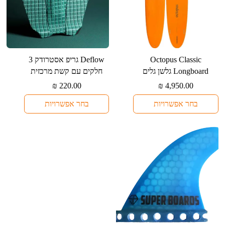
למוצר
למוצר
⁦Octopus Classic
⁦Deflow⁩ גריפ אסטרודק 3
זה
זה
Longboard⁩ גלשן גלים
חלקים עם קשת מרכזית
יש
יש
₪
220.00
₪
4,950.00
מספר
מספר
בחר אפשרויות
בחר אפשרויות
סוגים.
סוגים.
ניתן
ניתן
לבחור
לבחור
את
את
האפשרויות
האפשרויות
בעמוד
בעמוד
המוצר
המוצר