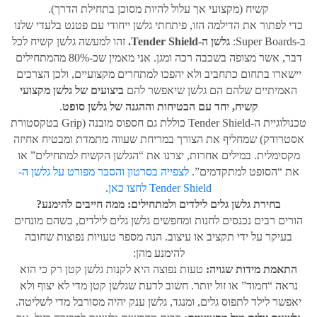
קשיח (מקצועי אך עלול להיות מסוכן בתחילת הדרך).
כדי לפתור את הדילמה הזו, פיתחתי גלשן ייחודי עם פטנט בלעדי שלנו
ב-Super Boards:
גלשן ה-
Tender Shield.
זהו למעשה גלשן קשיח לכל
דבר, אשר מצופה בשכבה רכה ומגן. אני מאמין שכ-80% מהמתחילים
יישארו בתחום כתחביב ולא יהפכו למתחרים מקצועיים, ולכן הצרכים
האמיתיים שלהם הם גלשן שיאפשר להם
ביצועים של גלשן מקצועי
קשיח, יחד עם הבטיחות וההגנה של גלשן סופט
.
טכנולוגיית ה-Tender Shield כוללת גם חספוס מובנה (Grip בטקסטורת
אסטרודק) שמחליף את הצורך במריחת שעווה מתמדת ומבטיח אחיזה
מקסימלית. במילים אחרות, יצרנו את “הגלשן הקשיח למתחילים” או
את “הסופט למתקדמים”.
לצפייה בסרטון והסבר מפורט על גלשן ה-
Tender Shield לחצו כאן
.
בחירת גלשן גלים לילדים ולמתחילים: ממה חייבים להימנע?
הורים רבים נכנסים לחנות ומחפשים גלשן גלים לילדים, כשהם מונחים
בעיקר על ידי תקציב או עיצוב. הנה מספר טעויות נפוצות שחובה
להימנע מהן:
התאמת מידות שגויה:
טעות נפוצה היא לקנות גלשן קטן רק כי הוא
נראה “חמוד” או זול יותר. חשוב לדעת שגלשן קטן מדי לא יצוף ולא
יאפשר לילד לתפוס גלים, ומנגד, גלשן ענק יהיה מסורבל מדי לשליטה.