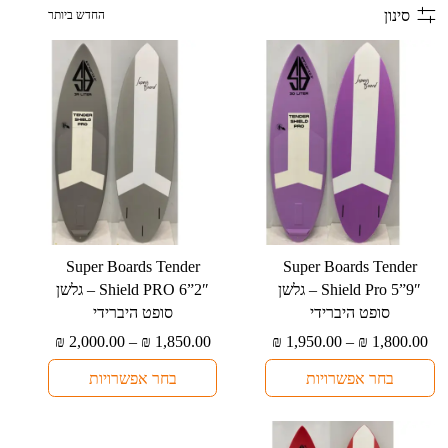
הזמנה בחנות
סינון
למוצר
למוצר
⁦Super Boards Tender
⁦Super Boards Tender
זה
זה
Shield Pro 5”9″⁩ – גלשן
Shield PRO 6”2″⁩ – גלשן
יש
יש
סופט היברידי
סופט היברידי
מספר
מספר
טווח
טווח
₪
2,000.00
–
₪
1,850.00
₪
1,950.00
–
₪
1,800.00
סוגים.
סוגים.
מחירים:
מחירים:
בחר אפשרויות
בחר אפשרויות
ניתן
ניתן
עד
עד
לבחור
לבחור
את
את