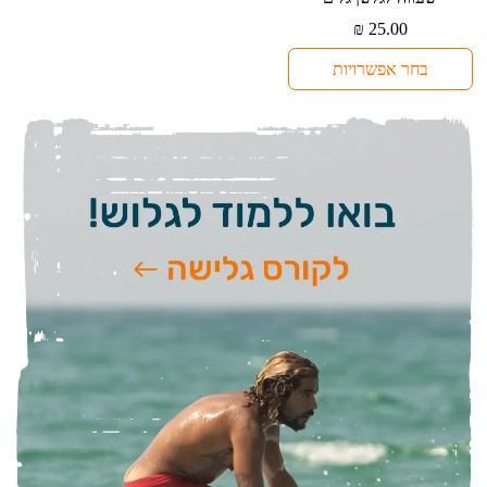
יש
₪
25.00
מספר
בחר אפשרויות
סוגים.
ניתן
לבחור
את
האפשרויות
בעמוד
המוצר