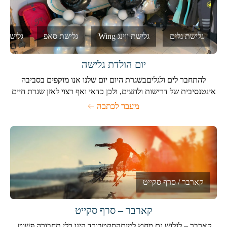
גלישת גלים
גלישת ווינג Wing
גלישת סאפ
גלישת ר
יום הולדת גלישה
להתחבר לים ולגליםבשגרת היום יום שלנו אנו מוקפים בסביבה
אינטנסיבית של דרישות ולחצים, ולכן כדאי ואף רצוי לאזן שגרת חיים
מעבר לכתבה
קארבר / סרף סקייט
קארבר – סרף סקייט
קארבר – לגלוש גם מחוץ למיםהסקטבורד הינו כלי תחבורה פשוט,