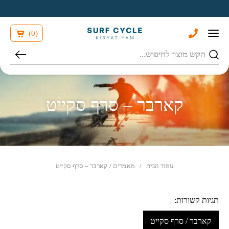
בחזרה למעלה
Skip to Content
)
0
(
חיפוש
קארבר – סרף סקייט
עמוד הבית
/
מאמרים
/ קארבר – סרף סקייט
תגיות קשורות:
קארבר / סרף סקייט