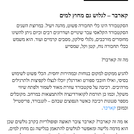
קארבר – לגלוש גם מחוץ למים
הסקטבורד הינו כלי תחבורה פשוט, מהנה ויעיל. במרוצת השנים
הסקטבורד הקלאסי עבר שינויים ושדרוגים רבים וכיום ניתן להשיגו
מחומרים מורכבים, גלגלי סילקון, מסבים קרמיים ועוד. הוא משמש
ככלי תחבורה נוח, קטן וקל, שמסייע
מה זה קארבר?
להגיע ממקום למקום בנוחות ובמהירות יחסית. הכלי פשוט לשימוש
בסיסי, ואילו חובבי ספורט ואדרנלין יוכלו לנצלו לקפיצות ולתרגילים
מרהיבים. רכיבה על סקטבורד עוזרת מאוד לשמור ולפתח שיווי
משקל, וכמו כן תורמת לקואורדינציה ולהתמצאות במרחב. מקובלים
מספר סגנונות רכיבה כאשר הנפוצים שבהם – לונגבורד, פריסטייל
וכמובן
קארבר
.
אז מה זה קארבר? קארבר צובר תאוצה ופופולריות בקרב גולשים שכן
הוא מדמה גלישה ומאפשר לגולשים להתאמן בגלישה גם מחוץ למים,