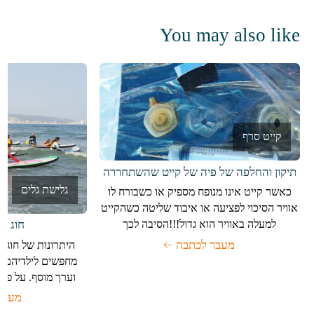
בעמוד
המוצר
You may also like
קייט סרף
תיקון והחלפה של פיה של קייט שהשתחררה
גלישת גלים
כאשר קייט אינו מנופח מספיק או כשבורח לו
אוויר הסיכוי לפציעה או איבוד שליטה כשהקייט
למעלה באוויר הוא גדול!!!הסיבה לכך
חוג ג
מעבר לכתבה
היתרונות של חוג 
מחפשים לילדיהם ח
וערך מוסף. על פי נ
מעבר