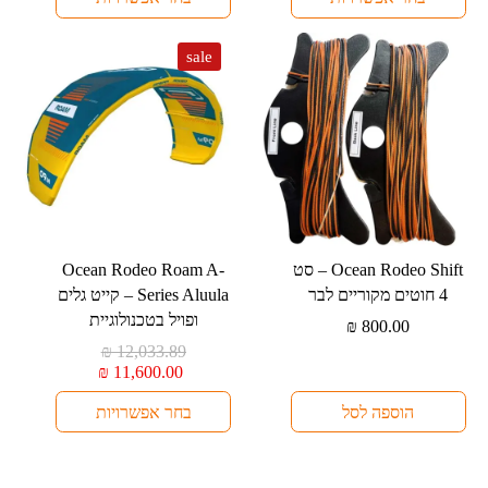
ניתן
ניתן
לבחור
לבחור
sale
את
את
האפשרויות
האפשרויות
בעמוד
בעמוד
המוצר
המוצר
למוצר
⁦Ocean Rodeo Shift⁩ – סט
⁦Ocean Rodeo Roam A-
זה
4 חוטים מקוריים לבר
Series Aluula⁩ – קייט גלים
יש
ופויל בטכנולוגיית
₪
800.00
מספר
המחיר
₪
12,033.89
סוגים.
המחיר
המקורי
₪
11,600.00
היה:
הנוכחי
ניתן
הוספה לסל
בחר אפשרויות
₪ 12,033.89.
הוא:
לבחור
₪ 11,600.00.
את
האפשרויות