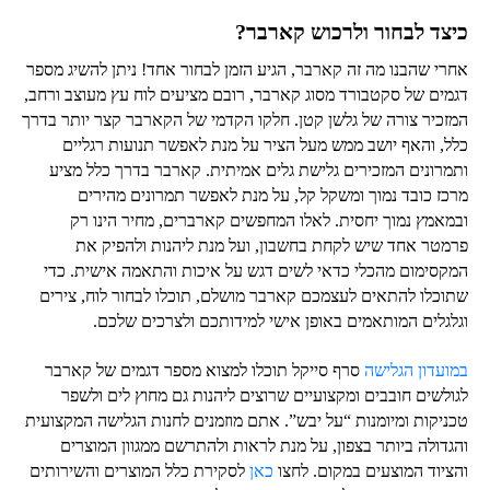
כיצד לבחור ולרכוש קארבר?
אחרי שהבנו מה זה קארבר, הגיע הזמן לבחור אחד! ניתן להשיג מספר
דגמים של סקטבורד מסוג קארבר, רובם מציעים לוח עץ מעוצב ורחב,
המזכיר צורה של גלשן קטן. חלקו הקדמי של הקארבר קצר יותר בדרך
כלל, והאף יושב ממש מעל הציר על מנת לאפשר תנועות רגליים
ותמרונים המזכירים גלישת גלים אמיתית. קארבר בדרך כלל מציע
מרכז כובד נמוך ומשקל קל, על מנת לאפשר תמרונים מהירים
ובמאמץ נמוך יחסית. לאלו המחפשים קארברים, מחיר הינו רק
פרמטר אחד שיש לקחת בחשבון, ועל מנת ליהנות ולהפיק את
המקסימום מהכלי כדאי לשים דגש על איכות והתאמה אישית. כדי
שתוכלו להתאים לעצמכם קארבר מושלם, תוכלו לבחור לוח, צירים
וגלגלים המותאמים באופן אישי למידותכם ולצרכים שלכם.
במועדון הגלישה
סרף סייקל תוכלו למצוא מספר דגמים של קארבר
לגולשים חובבים ומקצועיים שרוצים ליהנות גם מחוץ לים ולשפר
טכניקות ומיומנות “על יבש”. אתם מוזמנים לחנות הגלישה המקצועית
והגדולה ביותר בצפון, על מנת לראות ולהתרשם ממגוון המוצרים
והציוד המוצעים במקום. לחצו
כאן
לסקירת כלל המוצרים והשירותים