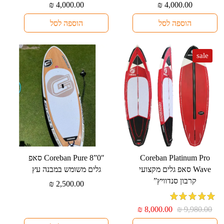
₪
4,000.00
₪
4,000.00
הוספה לסל
הוספה לסל
sale
למוצר
⁦Coreban Platinum Pro
⁦Coreban Pure 8”0″⁩ סאפ
זה
Wave⁩ סאפ גלים מקצועי
גלים משומש במבנה עץ
יש
קרבון סנדוויץ”
₪
2,500.00
מספר
סוגים.
מדורג
5
מתוך
המחיר
המחיר
₪
8,000.00
₪
9,980.00
ניתן
5
המקורי
הנוכחי