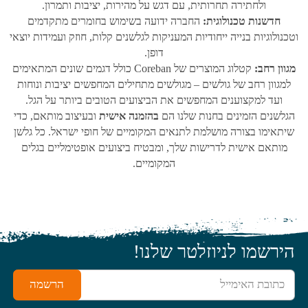
ולחתירה תחרותית, עם דגש על מהירות, יציבות ותמרון.
חדשנות טכנולוגית:
החברה ידועה בשימוש בחומרים מתקדמים
וטכנולוגיות בנייה ייחודיות המעניקות לגלשנים קלות, חוזק ועמידות יוצאי
דופן.
מגוון רחב:
קטלוג המוצרים של Coreban כולל דגמים שונים המתאימים
למגוון רחב של גולשים – מגולשים מתחילים המחפשים יציבות ונוחות
ועד למקצוענים המחפשים את הביצועים הטובים ביותר על הגל.
הגלשנים הזמינים בחנות שלנו הם
בהזמנה אישית
ובעיצוב מותאם, כדי
שיתאימו בצורה מושלמת לתנאים המקומיים של חופי ישראל. כל גלשן
מותאם אישית לדרישות שלך, ומבטיח ביצועים אופטימליים בגלים
המקומיים.
הירשמו לניוזלטר שלנו!
כתובת האימייל
הרשמה