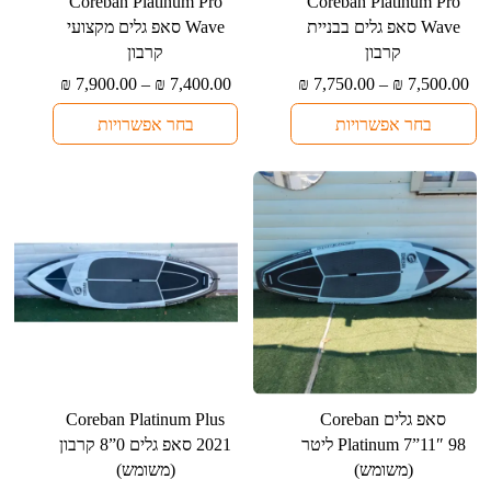
למוצר
למוצר
⁦Coreban Platinum Pro
⁦Coreban Platinum Pro
זה
זה
Wave⁩ סאפ גלים בבניית
Wave⁩ סאפ גלים מקצועי
יש
יש
קרבון
קרבון
מספר
מספר
טווח
טווח
₪
7,900.00
–
₪
7,400.00
₪
7,750.00
–
₪
7,500.00
סוגים.
סוגים.
מחירים:
מחירים:
בחר אפשרויות
בחר אפשרויות
ניתן
ניתן
עד
עד
לבחור
לבחור
את
את
האפשרויות
האפשרויות
בעמוד
בעמוד
המוצר
המוצר
סאפ גלים ⁦Coreban
⁦Coreban Platinum Plus
Platinum 7”11″ 98⁩ ליטר
2021⁩ סאפ גלים ⁦8”0⁩ קרבון
(משומש)
(משומש)