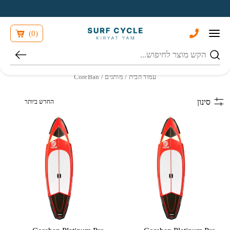
בחזרה למעלה
Skip to Content
)
0
(
חיפוש
עמוד הבית
/ מותגים / CoreBan
הזמנה בחנות
סינון