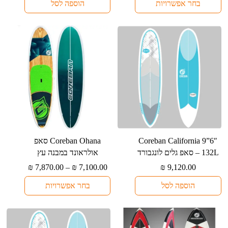
לבחור
בחר אפשרויות
הוספה לסל
היה:
הוא:
₪ 8,000.00.
₪ 9,980.00.
את
האפשרויות
בעמוד
המוצר
למוצר
⁦Coreban California 9”6″
⁦Coreban Ohana⁩ סאפ
זה
132L⁩ – סאפ גלים לונגבורד
אולראונד במבנה עץ
יש
טווח
₪
7,870.00
–
₪
7,100.00
₪
9,120.00
מספר
מחירים:
הוספה לסל
בחר אפשרויות
סוגים.
עד
ניתן
לבחור
את