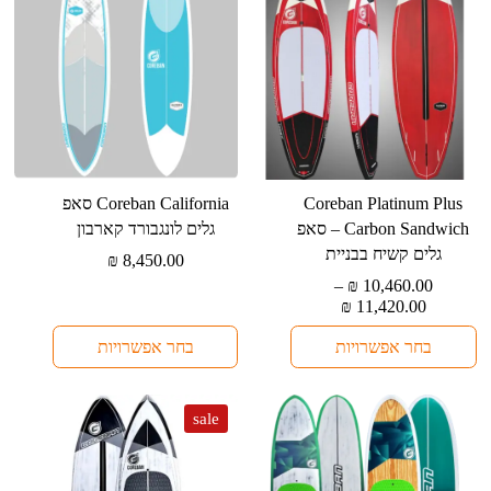
האפשרויות
בעמוד
המוצר
למוצר
למוצר
⁦Coreban Platinum Plus
⁦Coreban California⁩ סאפ
זה
זה
Carbon Sandwich⁩ – סאפ
גלים לונגבורד קארבון
יש
יש
גלים קשיח בבניית
₪
8,450.00
מספר
מספר
–
₪
10,460.00
סוגים.
סוגים.
טווח
₪
11,420.00
מחירים:
ניתן
ניתן
בחר אפשרויות
בחר אפשרויות
לבחור
לבחור
עד
את
את
האפשרויות
האפשרויות
sale
בעמוד
בעמוד
המוצר
המוצר