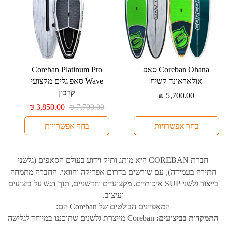
למוצר
למוצר
⁦Coreban Ohana⁩ סאפ
⁦Coreban Platinum Pro
זה
זה
אולאראונד קשיח
Wave⁩ סאפ גלים מקצועי
יש
יש
קרבון
₪
5,700.00
מספר
מספר
המחיר
המחיר
₪
3,850.00
₪
7,700.00
סוגים.
סוגים.
המקורי
הנוכחי
בחר אפשרויות
בחר אפשרויות
היה:
הוא:
ניתן
ניתן
₪ 3,850.00.
₪ 7,700.00.
לבחור
לבחור
את
את
חברת COREBAN היא מותג ותיק וידוע בעולם הסאפים (גלשני
האפשרויות
האפשרויות
חתירה בעמידה), עם שורשים בדרום אפריקה והוואי. החברה מתמחה
בעמוד
בעמוד
בייצור גלשני SUP איכותיים, מקצועיים וחדשניים, תוך דגש על ביצועים
המוצר
המוצר
ועיצוב.
המאפיינים הבולטים של Coreban הם:
התמקדות בביצועים:
Coreban מייצרת גלשנים שתוכננו במיוחד לגלישה