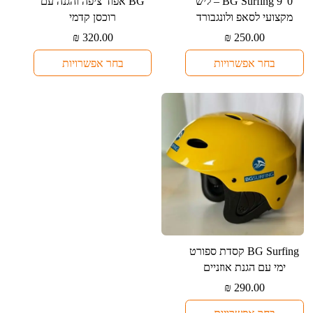
למוצר
למוצר
⁦BG Surfing 9”0⁩ – ליש
⁦BG⁩ אפוד ציפה והגנה עם
זה
זה
מקצועי לסאפ ולונגבורד
רוכסן קדמי
יש
יש
₪
320.00
₪
250.00
מספר
מספר
בחר אפשרויות
בחר אפשרויות
סוגים.
סוגים.
ניתן
ניתן
לבחור
לבחור
את
את
האפשרויות
האפשרויות
בעמוד
בעמוד
המוצר
המוצר
למוצר
⁦BG Surfing⁩ קסדת ספורט
זה
ימי עם הגנת אוזניים
יש
₪
290.00
מספר