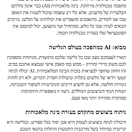
מהפכה טכנולוגית מרתקת. בינה מלאכותית (AI) כבר אינה נחלתם
הבלעדית של מדענים, אלא כלי רב עוצמה שיכול לשנות את האופן
שבו אנו לומדים, מתאמנים ומשפרים את יכולותינו על הגלשן. ברוכים
הבאים לעידן שבו כל גולש, ממתחיל ועד מקצוען, יכול למקסם את
הפוטנציאל שלו בעזרת טכנולוגיה חכמה.
מבוא: AI כמהפכה בעולם הגלישה
תארו לעצמכם מצב שבו כל גלישה שלכם מתועדת, מנותחת ומספקת
לכם משוב מיידי ומדויק – ממש כמו מאמן אישי שנמצא אתכם במים.
זהו החזון שהופך למציאות בזכות הבינה המלאכותית. AI יכולה לנתח
קטעי וידאו של גולשים בקלות וביעילות חסרת תקדים, ולא רק לזהות
נקודות חולשה, אלא גם להציע דרכים קונקרטיות לשיפור הטכניקה,
תנוחת הגוף והביצועים הכוללים. גישה זו מאפשרת התקדמות
ממוקדת ומהירה יותר מאי פעם.
ניתוח ביצועים מתקדם בעזרת בינה מלאכותית
היכולת לנתח ביצועים לעומק היא אבן יסוד בכל ספורט, ובגלישה היא
קריטית במיוחד בשל מורכבות התנועות והתלות בתנאי הטבע