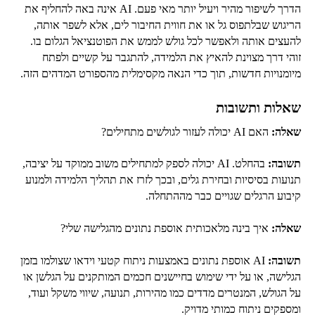
הדרך לשיפור מהיר ויעיל יותר מאי פעם. AI אינה באה להחליף את
הריגוש שבלתפוס גל או את חווית החיבור לים, אלא לשפר אותה,
להעצים אותה ולאפשר לכל גולש לממש את הפוטנציאל הגלום בו.
זוהי דרך מצוינת להאיץ את הלמידה, להתגבר על קשיים ולפתח
מיומנויות חדשות, תוך כדי הנאה מקסימלית מהספורט המדהים הזה.
שאלות ותשובות
שאלה:
האם AI יכולה לעזור לגולשים מתחילים?
תשובה:
בהחלט. AI יכולה לספק למתחילים משוב ממוקד על יציבה,
תנועות בסיסיות ובחירת גלים, ובכך לזרז את תהליך הלמידה ולמנוע
קיבוע הרגלים שגויים כבר מההתחלה.
שאלה:
איך בינה מלאכותית אוספת נתונים מהגלישה שלי?
תשובה:
AI אוספת נתונים באמצעות ניתוח קטעי וידאו שצולמו בזמן
הגלישה, או על ידי שימוש בחיישנים חכמים המותקנים על הגלשן או
על הגולש, המנטרים מדדים כמו מהירות, תנועה, שיווי משקל ועוד,
ומספקים ניתוח כמותי מדויק.