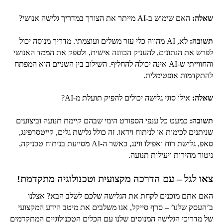
שאלה:
האם שימוש ב-AI מייתר את הצורך במדריך גלישה אנושי?
תשובה:
לא, AI מהווה כלי עזר משלים ועוצמתי. מדריך מנוסה יכול
לפרש את הנתונים, להעניק הכוונה אישית, ולספק את הממד האנושי
והחווייתי ש-AI אינה יכולה להחליף. השילוב בין השניים הוא המפתח
להתקדמות אופטימלית.
שאלה:
אילו סוגי גלישה יכולים להפיק תועלת מ-AI?
תשובה:
כמעט כל ענפי הספורט הימי שבהם קיימת תנועה וביצועים
שניתנים לכימות או לניתוח וידאו. זה כולל גלישת גלים, קייטסרפינג,
סאפ, גלישת רוח ואפילו ווינג, כאשר ה-AI מסייעת בניתוח טכניקה,
ניטור מהירות ויעילות תנועה.
צאו לגל – עם הדרכה מקצועית וטכנולוגיה מתקדמת!
האם אתם מוכנים לקחת את הגלישה שלכם לשלב הבא? אצלנו
ב’העסק שלנו’ – סרף סייקל, אנו משלבים את מיטב הידע המקצועי
של מדריכי הגלישה המנוסים שלנו עם הכלים הטכנולוגיים המתקדמים