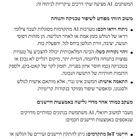
המשתנים. AI מציעה שתי דרכים עיקריות לניתוח זה:
משוב חזותי מפורט לשיפור טכניקה ותנוחה
ניתוח וידאו חכם:
מערכות AI מתקדמות מסוגלות לעבד צילומי
וידאו של הגולש בזמן אמת או לאחר הגלישה. הן מזהות דפוסי
תנועה, יציבה, זווית הגלשן ביחס לגל, והפעלת כוח.
זיהוי נקודות כשל:
הבינה המלאכותית יכולה להצביע על טעויות
נפוצות בתנוחה (לדוגמה, הטיית יתר, מיקום רגליים לא נכון) או
בטכניקה (כמו חוסר איזון בפנייה, תזמון לקוי של קאט-בק), ולספק
הדגמות חזותיות של התנועה הנכונה.
התאמה אישית:
המשוב אינו גנרי, אלא מותאם אישית לגולש
ולסגנונו, ומאפשר שיפור ממוקד בנקודות קריטיות.
מעקב כמותי אחר מדדי גלישה באמצעות חיישנים
מעבר למשוב ויזואלי, AI משתמשת בנתונים כמותיים מדויקים
שנאספים באמצעות חיישנים חכמים:
חיישני IoT מתקדמים:
ניתן להתקין חיישנים זעירים על הגלשן או