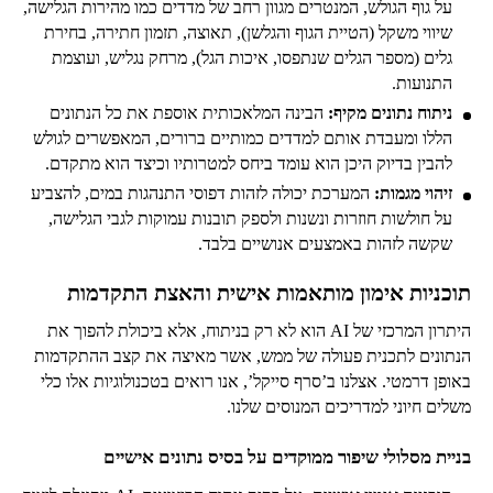
על גוף הגולש, המנטרים מגוון רחב של מדדים כמו מהירות הגלישה,
שיווי משקל (הטיית הגוף והגלשן), תאוצה, תזמון חתירה, בחירת
גלים (מספר הגלים שנתפסו, איכות הגל), מרחק נגליש, ועוצמת
התנועות.
ניתוח נתונים מקיף:
הבינה המלאכותית אוספת את כל הנתונים
הללו ומעבדת אותם למדדים כמותיים ברורים, המאפשרים לגולש
להבין בדיוק היכן הוא עומד ביחס למטרותיו וכיצד הוא מתקדם.
זיהוי מגמות:
המערכת יכולה לזהות דפוסי התנהגות במים, להצביע
על חולשות חוזרות ונשנות ולספק תובנות עמוקות לגבי הגלישה,
שקשה לזהות באמצעים אנושיים בלבד.
תוכניות אימון מותאמות אישית והאצת התקדמות
היתרון המרכזי של AI הוא לא רק בניתוח, אלא ביכולת להפוך את
הנתונים לתכנית פעולה של ממש, אשר מאיצה את קצב ההתקדמות
באופן דרמטי. אצלנו ב’סרף סייקל’, אנו רואים בטכנולוגיות אלו כלי
משלים חיוני למדריכים המנוסים שלנו.
בניית מסלולי שיפור ממוקדים על בסיס נתונים אישיים