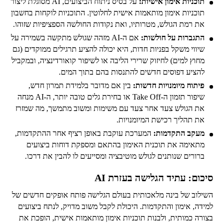
תוכניות אימון אישיות:
על בסיס ניתוח הביצועים, AI מסוגלת ליצור
תוכניות אימון מותאמות אישית לחלוטין. התוכניות לוקחות בחשבון
את רמת הגולש, מטרותיו, ואת נקודות החולשה הספציפיות שזוהו.
התגברות על חולשות:
אם ה-AI מזהה שגולש מתקשה בשמירה על
שיווי משקל בפניות חדות, היא יכולה להציע תרגילים ממוקדים (גם
מחוץ למים) לחיזוק שרירי הליבה או לשיפור קואורדינציה, ובמקביל
להציע דפוסים חדשים להתנסות בהם בתוך המים.
פיתוח מיומנויות חדשות:
בין אם מדובר בלמידת תמרון חדש,
שיפור תזמון ה-Take Off או בחירת גלים טובה יותר, ה-AI מנחה
את הגולש צעד אחר צעד עם משימות ומשוב מתמשך, מה שמזרז
את תהליך רכישת המיומנויות.
מעקב התקדמות:
המערכת עוקבת באופן רציף אחר ההתקדמות,
מתאימה את תוכנית האימון בהתאם ומספקת דוחות ביצועים
ברורים שנותנים לגולש מוטיבציה ומסייעים לו להבין את דרכו.
סיכום: עתיד הגלישה בעזרת AI
השילוב של בינה מלאכותית בעולם הגלישה פותח אופקים חדשים של
למידה, אימון והתקדמות. היכולת לקבל משוב מדויק, לנתח ביצועים
בצורה כמותית, ולבנות תוכניות אימון מותאמות אישית, הופכת את