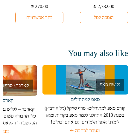
יש
₪
270.00
₪
2,732.00
מספר
הוספה לסל
בחר אפשרויות
סוגים.
ניתן
לבחור
את
האפשרויות
You may also like
בעמוד
המוצר
גלישת סאפ
קארבר / סרף סק
סאפ למתחילים
קארבר 
קורס סאפ למתחילים- סרף סייקל (גיל הורביץ)
קארבר – לגלוש גם 
בשנת 2010 התחלנו ללמד סאפ בקריות ומאז
כלי תחבורה פשוט, מ
לימדנו אלפי תלמידים, גם אתם יכולים!
הסקטבורד הקלאסי עב
מעבר לכתבה
מעבר