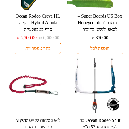
למוצר
⁦Ocean Rodeo Crave HL
⁦Super Boards US Box⁩ –
זה
Hybrid Aluula⁩ – קייט
יש
לסאפ ולגלשן בחיבור
סרף בטכנולוגיית
מספר
המחיר
המחיר
₪
5,500.00
₪
6,000.00
₪
350.00
סוגים.
המקורי
הנוכחי
הוספה לסל
בחר אפשרויות
היה:
הוא:
ניתן
₪ 5,500.00.
₪ 6,000.00.
לבחור
את
האפשרויות
בעמוד
המוצר
למוצר
⁦Ocean Rodeo Shift⁩ בר
זה
לקייטסרפינג ⁦52⁩ ס”מ
עם שחרור מהיר