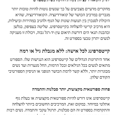
מחקרים מדעיים מצביעים על כך שנשים נוטות להיות טובות יותר
מגברים במרכיב הכושר של קואורדינציה. הקואורדינציה, שהיא
היכולת לסנכרן בין תנועות שונות של הגוף ולהגיב במהירות וביעילות,
היא מרכיב קריטי להצלחה בקייטסרפינג. שליטה בעפיפון, בגלשן
ובהבנת תנאי הים דורשת תיאום עין-יד-רגל גבוה, ויכולת זו מעניקה
לנשים יתרון טבעי בספורט זה.
קייטסרפינג לכל אישה: ללא מגבלת גיל או רמה
אחד היתרונות הגדולים של קייטסרפינג הוא הנגישות שלו. הספורט
מתאים לנשים בכל הגילאים ובכל הרמות, החל מנערות ועד נשים
מבוגרות יותר, וללא קשר לרמת הכושר הגופני או הניסיון הספורטיבי
הקודם שלהן.
פחות ספורטאית מקצועית, יותר סבלנות והתמדה
קייטסרפינג אינו דורש להיות ספורטאית מקצועית או בעלת גוף
אתלטי במיוחד. במקום זאת, המרכיבים החשובים ביותר להצלחה
והתקדמות בספורט זה הם סבלנות, תרגול עקבי והתמדה. נשים רבות