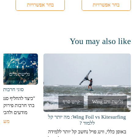
ניתן
ניתן
בחר אפשרויות
בחר אפשרויות
לבחור
לבחור
את
את
האפשרויות
האפשרויות
בעמוד
בעמוד
המוצר
המוצר
You may also like
גלישת גלים
סוגי חרבות ב
"כיצד להחליף סנפיר 
גלישת ווינג Wing
קייט סרף
בתי חרבות פירוק 
מודעים ולהכיר 
Wing Foil vs Kitesurfing: מה יותר קל
מעבר
ללמוד ?
באופן כללי, ווינג פויל נחשב קל יותר ללמידה