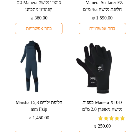
למוצר
למוצר
⁦Manera Seafarer FZ⁩ –
פונצ”ו גלישה ⁦Manera⁩ עם
זה
זה
חליפת גלישה ⁦4/3⁩ מ”מ
קפוצ”ון מתכוונן
יש
יש
₪
360.00
₪
1,590.00
מספר
מספר
בחר אפשרויות
בחר אפשרויות
סוגים.
סוגים.
ניתן
ניתן
לבחור
לבחור
את
את
האפשרויות
האפשרויות
בעמוד
בעמוד
המוצר
המוצר
למוצר
למוצר
⁦Manera X10D⁩ כפפות
חליפת ילדים Marshall 5,3
זה
זה
גלישה ניאופרן ⁦2.0⁩ מ”מ
mm Fzip
יש
יש
₪
1,450.00
מספר
מספר
מדורג
5
מתוך
₪
250.00
סוגים.
סוגים.
5