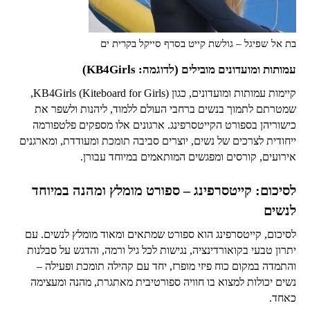
בת אל שפיגל – גולשת קייט בסרף סייקל בקרית ים
עמותות ומועדונים מובילים (לדוגמה: KB4Girls)
קיימות עמותות ומועדונים, כגון KB4Girls (Kiteboard for Girls),
שמטרתם לתמוך בנשים ברחבי העולם ללמוד, ליהנות ולשפר את
כישוריהן בספורט הקייטסרפינג. ארגונים אלו מספקים פלטפורמה
ייחודית לצרכים של נשים, יוצרים סביבה תומכת ומעודדת, ומארגנים
אירועים, קורסים ומפגשים המותאמים במיוחד עבורן.
לסיכום: קייטסרפינג – ספורט מומלץ ומהנה במיוחד
לנשים
לסיכום, קייטסרפינג הוא ספורט שמתאים ומאוד מומלץ לנשים. עם
יתרון טבעי בקואורדינציה, נגישות לכל גיל ורמה, והדגש על סבלנות
והתמדה במקום כוח פיזי מופרז, יחד עם קהילה תומכת ופעילה –
נשים יכולות למצוא בו חוויה ספורטיבית מאתגרת, מהנה ומעצימה
כאחד.