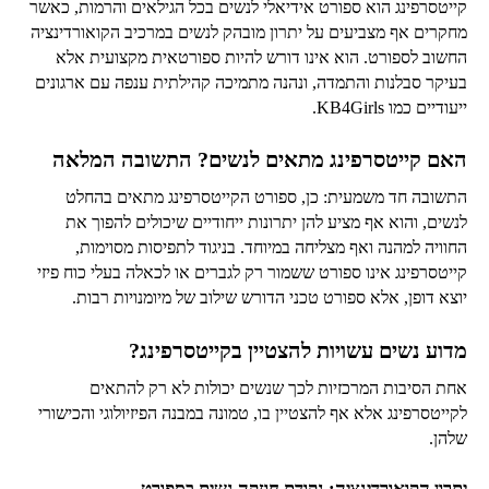
קייטסרפינג הוא ספורט אידיאלי לנשים בכל הגילאים והרמות, כאשר
מחקרים אף מצביעים על יתרון מובהק לנשים במרכיב הקואורדינציה
החשוב לספורט. הוא אינו דורש להיות ספורטאית מקצועית אלא
בעיקר סבלנות והתמדה, ונהנה מתמיכה קהילתית ענפה עם ארגונים
ייעודיים כמו KB4Girls.
האם קייטסרפינג מתאים לנשים? התשובה המלאה
התשובה חד משמעית: כן, ספורט הקייטסרפינג מתאים בהחלט
לנשים, והוא אף מציע להן יתרונות ייחודיים שיכולים להפוך את
החוויה למהנה ואף מצליחה במיוחד. בניגוד לתפיסות מסוימות,
קייטסרפינג אינו ספורט ששמור רק לגברים או לכאלה בעלי כוח פיזי
יוצא דופן, אלא ספורט טכני הדורש שילוב של מיומנויות רבות.
מדוע נשים עשויות להצטיין בקייטסרפינג?
אחת הסיבות המרכזיות לכך שנשים יכולות לא רק להתאים
לקייטסרפינג אלא אף להצטיין בו, טמונה במבנה הפיזיולוגי והכישורי
שלהן.
יתרון הקואורדינציה: נקודת חוזקה נשית בספורט