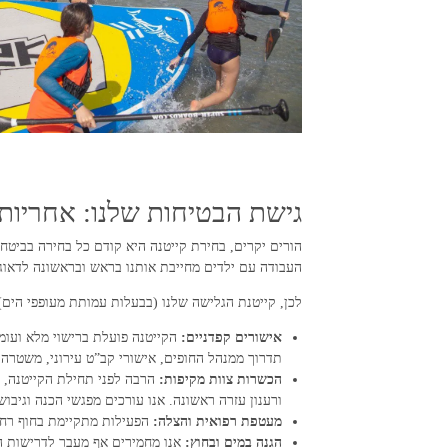
גישת הבטיחות שלנו: אחריות
הורים יקרים, בחירת קייטנה היא קודם כל בחירה בביטח
העבודה עם ילדים מחייבת אותנו בראש ובראשונה לדאוג 
לכן, קייטנת הגלישה שלנו (בבעלות עמותת מעופפי הים
אישורים קפדניים:
הקייטנה פועלת ברישוי מלא ועומד
תדרוך ממנהל החופים, אישורי קב”ט עירוני, משטרה,
הכשרות צוות מקיפות:
הרבה לפני תחילת הקייטנה, ה
ורענון עזרה ראשונה. אנו עורכים מפגשי הכנה וגיבו
מעטפת רפואית והצלה:
הפעילות מתקיימת בחוף רחצה
הגנה במים ובחוץ:
אנו מחמירים אף מעבר לדרישות הח