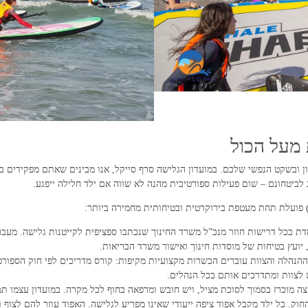
 מעל הכול
ון ובשקט הנפשי שלכם. במועדון הגלישה סרף סייקל, אנו מבינים שאתם מפקידים ב
לביטחונם – שום פעילות ספורטיבית מהנה לא שווה אם ילד חלילה ייפגע.
) פועלת תחת מעטפת בירוקרטית ובטיחותית מחמירה ביותר:
ת בכל דרישות חוזר מנכ”ל משרד החינוך שנכתבו ספציפית לקייטנות גלישה. מעבר 
 יועץ בטיחות של מוסדות חינוך ואישור משרד הבריאות.
הנהלה והצוות עוברים הכשרות מקצועיות מקיפות: קורס מדריכים לפי חוק הספורט, מ
ש לצוות ומתדרכים אותם בכל הנהלים.
 מוכרז בסמוך לסוכת מציל, ויש חובש ומרפאה בחוף לכל מקרה. במועדון עצמו תמצ
וק. כל ילד מקבל אפוד ציפה ייעודי שאינו מפריע לגלישה. האפוד עוזר להם לצוף 