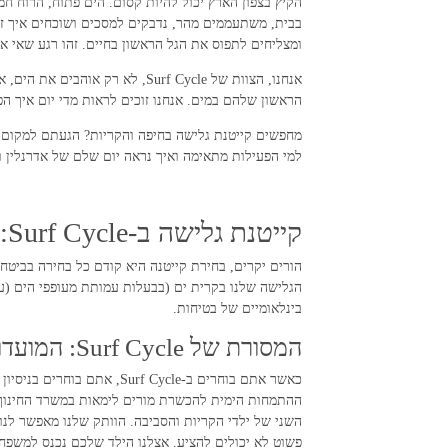
הקיץ בצפון הארץ יכול להיות קסום. הים פתוח, הרוח ח
בבית, משתעממים מהר, נדבקים למסכים ושוכחים איך זה 
ומצליחים לתפוס את הגל הראשון בחיים. זהו רגע שאי אפשר לשכוח וזה
אנחנו, הצוות של Surf Cycle, ל
הראשון שלהם במים. אנחנו זוכים לראות מדי יום איך הפ
מחפשים קייטנת גלישה בחיפה והקריות? הגעתם למקום ה
למי הפעילות מתאימה ואיך נראה יום שלם של אדרנלין וכ
קייטנת גלישה ב-Surf Cycle: קהילה של גולשים, חברים וחוויות לכל החיים
הגלישה שלנו בקרית ים (בבעלות עמותת מעופפי הים (ע
בינלאומיים של בטיחות.
המסורת של Surf Cycle: המועדון הוותיק והגדול בצפון
השני של ילדי הקריות והסביבה. הוותק שלנו מאפשר לנו 
פשוט לא יכולים להציע. אצלנו הילד שלכם נכנס למשפחה עם שורשי