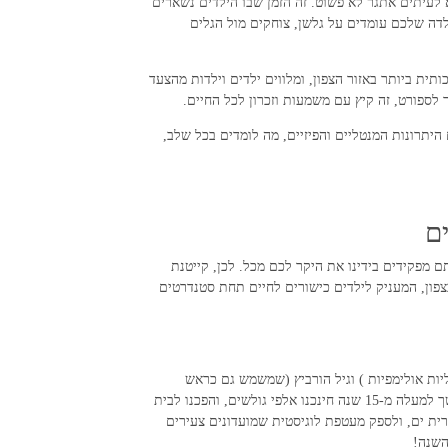
 לעיתים אתגר לא פשוט. זה הזמן שבו הילדים נשארים
לדה שלכם עומדים על גלשן, צוחקים מול הגלים
ול האיכותית ביותר באזור הצפון, ומלווים ילדים וילדות מהצעד
 לספורט, זה קיץ עם משמעות וזכרון לכל החיים.
יתרונות המנטליים והפיזיים, מה לומדים בכל שלב,
בביטחון ובשקט הנפשי שלכם. במועדון הגלישה סרף סייקל (Surf Cycle), אנו מבינים שאתם מפקידים בידינו את היקר לכם מכל. לכן, קייטנת
פון, המעניק לילדים כישורים לחיים תחת סטנדרטים
ים ב-Surf Cycle, אתם בוחרים בניסיון שאין לו תחליף. המועדון שלנו הוקם בזכות שיתוף פעולה של גל פרידמן (בעל 2 מדליות אולימפיות ) וגיל הורביץ (שמשמש גם כראש
ההתמחות הימית להכשרת מורים לימאות במשרד החינוך). זהו המועדון המקורי הוותיק והגדול ביותר בצפון, הפועל ברציפות מאז 2009. במשך למעלה מ-15 שנה חינכנו אלפי גולשים, והפכנו לבית
קרית ים, ולספק מעטפת לוגיסטית שמועדונים צעירים