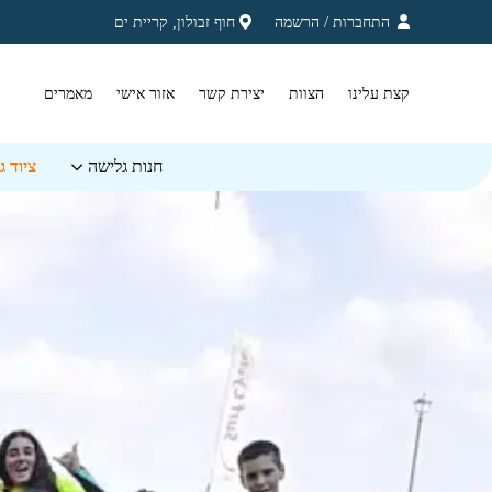
בחזרה למעלה
Skip to Content
התחברות
/
הרשמה
חוף זבולון, קריית ים
קצת עלינו
הצוות
יצירת קשר
אזור אישי
מאמרים
חנות גלישה
ציוד 