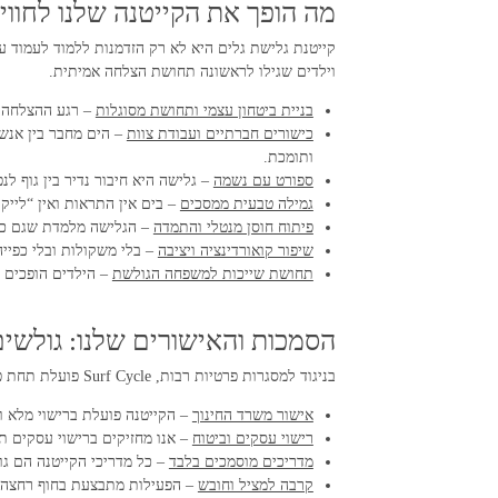
מה הופך את הקייטנה שלנו לחוו
קייטנת גלישת גלים היא לא רק הזדמנות ללמוד לעמוד ע
וילדים שגילו לראשונה תחושת הצלחה אמיתית.
בניית ביטחון עצמי ותחושת מסוגלות
– רגע ההצלחה ה
כישורים חברתיים ועבודת צוות
– הים מחבר בין אנשי
ותומכת.
ספורט עם נשמה
– גלישה היא חיבור נדיר בין גוף 
גמילה טבעית ממסכים
– בים אין התראות ואין “לייק
פיתוח חוסן מנטלי והתמדה
– הגלישה מלמדת שגם כשנ
שיפור קואורדינציה ויציבה
– בלי משקולות ובלי כפיי
תחושת שייכות למשפחה הגולשת
– הילדים הופכים לחלק ממשפחת Surf Cycle, קהילה שנפגשת שוב ושו
הסמכות והאישורים שלנו: גולש
בניגוד למסגרות פרטיות רבות, Surf Cycle פועלת תחת פיקוח הדוק ומחזיקה בכל האישורים הנדרשים להפעלת קייטנת גלישה ב-2026:
אישור משרד החינוך
– הקייטנה פועלת ברישוי מלא ו
רישוי עסקים וביטוח
– אנו מחזיקים ברישוי עסקים ת
מדריכים מוסמכים בלבד
– כל מדריכי הקייטנה הם ג
קרבה למציל וחובש
– הפעילות מתבצעת בחוף רחצה מ