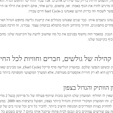
מה, והשמש זורחת בדיוק כמו שילדים אוהבים. אבל עבור ההורים? החופש הגדול הוא
מרגיש להזיז את הגוף באמת. ואז, פתאום, ברגע אחד, אתם רואים את הילד או הי
 בדיוק הרגע שאנחנו ב-Surf Cycle חיים עבורו.
א רק אוהבים את הים, אנחנו נושמים אותו. כבר שנים שאנחנו מנהלים את קייטנת גלישה בחופש הגד
חדים מתפוגגים, החיוך מתרחב והגוף מתמלא בביטחון עצמי. עבורנו, זה הרבה מעבר
נכון. במאמר הזה נחשוף בפניכם את כל מה שחשוב לדעת על הקייטנה שלנו: מהם ה
יף בקייטנה שלנו.
הורים יקרים, בחירת קייטנה היא קודם כל בחירה 
”ר)) היא לא רק חוויית אקסטרים מטורפת, אלא המערך המקצועי והמפוקח ביותר בצ
כאשר אתם בוחר
להחזיק בצוות המדריכים המנוסה והיציב ביותר, להכיר כל זרם וכל שינוי בים של 
ם עמוקים בים ונכנס לבית פתוח שיקבל אותו בחום 7 ימים בשבוע כל השנה!