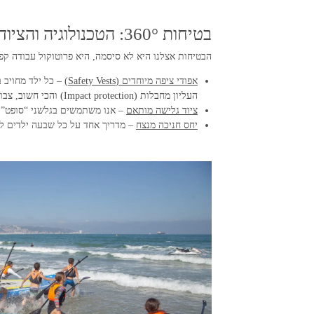
בטיחות 360°: הטכנולוגיה והציוד שמגנים על ילדכם
הבטיחות אצלנו היא לא סיסמה, היא פרוטוקול עבודה קפדני. ב-2026 שדרגנו את מערך ההגנה על
אפודי ציפה מיוחדים (
Safety Vests)
– כל ילד מחויב ב
העליון מחבלות (Impact protection) והכי חשוב, צבוע בצבעי זיהוי עזים המאפשרים לצוות ולמציל לזהות כל ילד במים מרחוק ובכל מצב.
ציוד גלישה מותאם
– אנו משתמשים בגלשני “סופט” (Softboards) רכים וגמישים המונעים פציעות במקרה של התנגשות, ובחומרים דוחיי שמש (לייקרות) להגנה מקרינ
יחס חניכה מנצח
– מדריך אחד על כל שבעה ילדים לכל