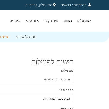
בחזרה למעלה
Skip to Content
התחברות
/
הרשמה
חוף זבולון, קריית ים
קצת עלינו
הצוות
יצירת קשר
אזור אישי
מאמרים
חנות גלישה
ציוד 
רישום לפעילות
שם מלא:
מספר ת.ז.: