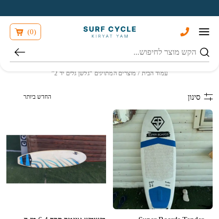
בחזרה למעלה
Skip to Content
)
0
(
חיפוש
עמוד הבית
/ מוצרים המתויגים “גלשן גלים יד 2”
הזמנה בחנות
סינון