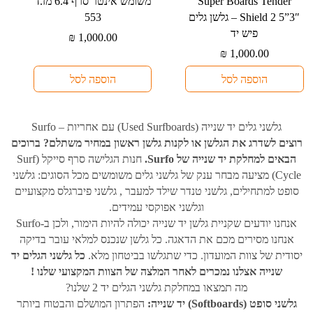
⁦Super Boards Tender
משומש אינטר סרף 6.4 מז.ד
Shield 2 5”3″⁩ – גלשן גלים
553
פיש יד
₪
1,000.00
₪
1,000.00
הוספה לסל
הוספה לסל
גלשני גלים יד שנייה (Used Surfboards) עם אחריות – Surfo
רוצים לשדרג את הגלשן או לקנות גלשן ראשון במחיר משתלם? ברוכים
הבאים למחלקת יד שנייה של Surfo.
חנות הגלישה סרף סייקל (Surf
Cycle) מציעה מבחר ענק של גלשני גלים משומשים מכל הסוגים: גלשני
סופט למתחילים, גלשני טנדר שילד למעבר , גלשני פיברגלס מקצועיים
וגלשני אפוקסי עמידים.
אנחנו יודעים שקניית גלשן יד שנייה יכולה להיות הימור, ולכן ב-Surfo
אנחנו מסירים מכם את הדאגה. כל גלשן שנכנס למלאי עובר בדיקה
יסודית של צוות המועדון. כדי שתגלשו בביטחון מלא.
כל גלשני הגלים יד
שנייה אצלנו נמכרים לאחר המלצה של הצוות המקצועי שלנו !
מה תמצאו במחלקת גלשני הגלים יד 2 שלנו?
גלשני סופט (Softboards) יד שנייה:
הפתרון המושלם והבטוח ביותר